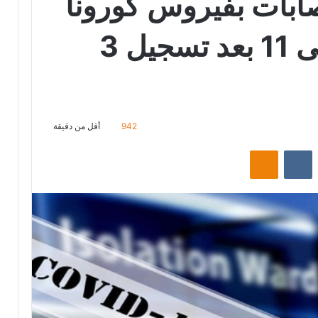
صابات بفيروس كورونا
في جربة يرتفع الى 11 بعد تسجيل 3
942
أقل من دقيقة
‏Reddit
‏VKontakte
Odnoklassniki