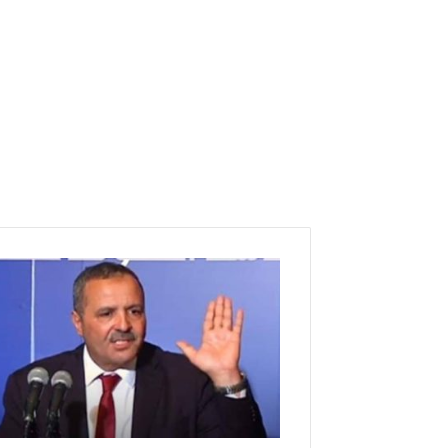
ع
ب
د
ا
ل
ل
ط
ي
ف