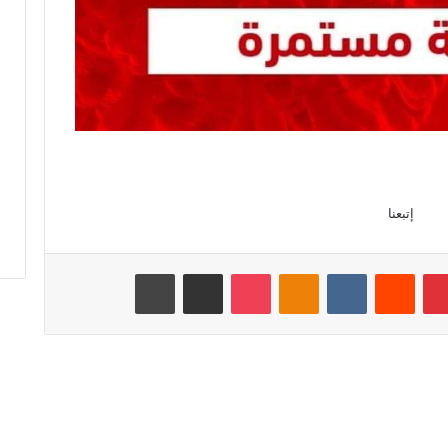
إتبعنا
بينتيريست
‏Reddit
‏VKontakte
Odnoklassniki
‫Pocket
مشاركة عبر البريد
طباعة