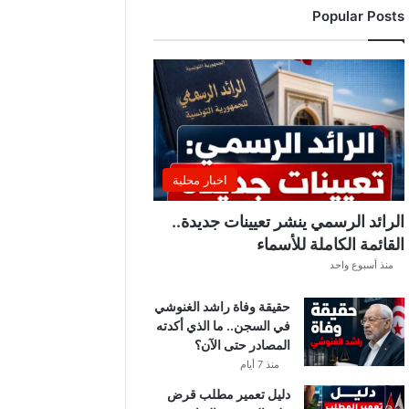
Popular Posts
ن
ت
ق
ل
ب
ا
ت
ل
ي
اخبار محلية
ل
ي
الرائد الرسمي ينشر تعيينات جديدة..
ة
القائمة الكاملة للأسماء
.
منذ أسبوع واحد
.
أ
حقيقة وفاة راشد الغنوشي
م
في السجن.. ما الذي أكدته
ط
المصادر حتى الآن؟
ا
ر
منذ 7 أيام
و
دليل تعمير مطلب قرض
ر