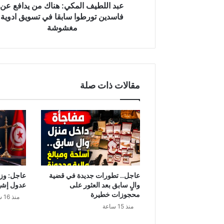
ا
عبد اللطيف المكي: هناك من يدافع عن
ل
فاسدين تورطوا سابقا في تسويق ادوية
م
مغشوشة
ك
ي
:
ه
ن
مقالات ذات صلة
ا
ك
م
ن
ي
د
ا
ف
ع
عاجل.. تطورات جديدة في قضية
عاجل: وزا
ع
والٍ سابق بعد العثور على
عدول إشه
ن
محجوزات خطيرة
منذ 16 ساعة
ف
منذ 15 ساعة
ا