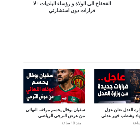
ى
الفخفاخ الى الولاة و رؤساء البلديات : لا
ا
قرارات دون استشارتي
ل
و
ل
ا
ة
و
ر
ؤ
س
ا
ء
ا
ل
ب
ل
رة العدل تعلن عزل
سفيان بوفال يحسم موقفه النهائي
د
اد وشطب خبير عدلي
من عرض الترجي الرياضي
ي
منذ 19 ساعة
ا
ت