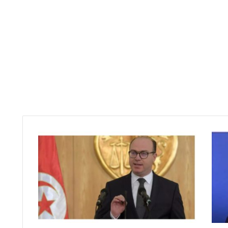
ا
ل
ف
خ
ف
ا
خ
ا
ل