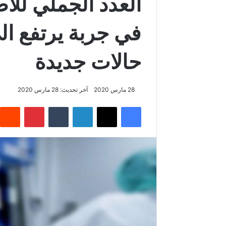
العدد الجملي للا
حالات جديدة
28 مارس 2020
آخر تحديث: 28 مارس 2020
فيسبوك
‫X
لينكدإن
‏Tumblr
بينتيريست