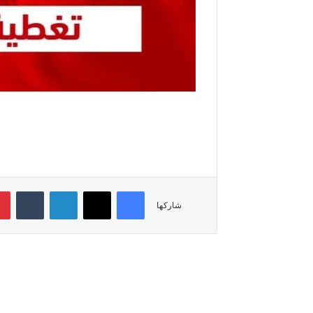
فيسبوك
‫X
لينكدإن
‏Tumblr
شاركها