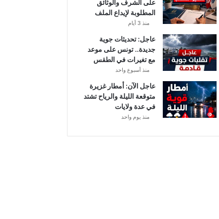
على الشرف والوثائق
ي
المطلوبة لإيداع الملف
ا
منذ 3 أيام
ح
ق
عاجل: تحديثات جوية
و
جديدة.. تونس على موعد
ي
مع تغيرات في الطقس
ة
منذ أسبوع واحد
ب
عاجل الآن: أمطار غزيرة
ه
متوقعة الليلة والرياح تشتد
ذ
في عدة ولايات
ه
منذ يوم واحد
ا
ل
ج
ه
ا
ت