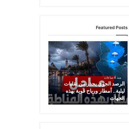
Featured Posts
ا
ل
ر
ص
د
ا
منذ 8 ساعات
ل
الرصد الجوي يحذر من تقلبات
ج
ليلية.. أمطار ورياح قوية بهذه
و
الجهات
ي
ي
ح
ذ
ر
م