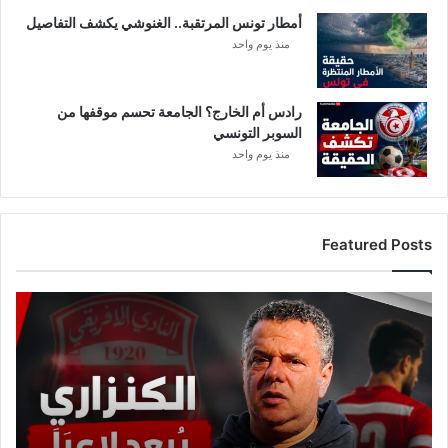
أمطار تونس المرتقبة.. الغنوشي يكشف التفاصيل
منذ يوم واحد
رادس أم الخارج؟ الجامعة تحسم موقفها من
السوبر التونسي
منذ يوم واحد
Featured Posts
ع
ا
ج
ل
:
م
ا