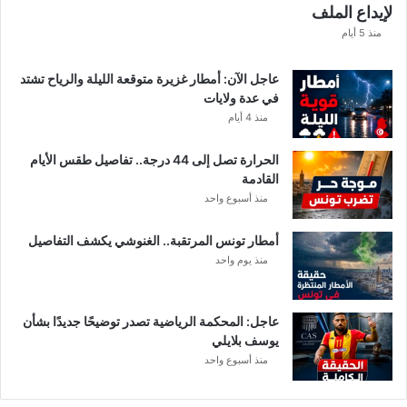
لإيداع الملف
س
ا
منذ 5 أيام
ب
ا
عاجل الآن: أمطار غزيرة متوقعة الليلة والرياح تشتد
ت
في عدة ولايات
ه
منذ 4 أيام
ف
ي
الحرارة تصل إلى 44 درجة.. تفاصيل طقس الأيام
ا
القادمة
ل
منذ أسبوع واحد
إ
ف
أمطار تونس المرتقبة.. الغنوشي يكشف التفاصيل
ر
منذ يوم واحد
ي
ق
ي
عاجل: المحكمة الرياضية تصدر توضيحًا جديدًا بشأن
يوسف بلايلي
منذ أسبوع واحد