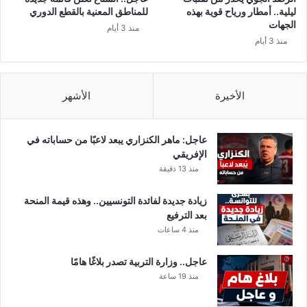
ش
ليلية.. أمطار ورياح قوية بهذه
للمناطق المعنية بالقطع الدوري
ع
الجهات
منذ 3 أيام
ل
منذ 3 أيام
ا
ل
أ
ج
الأخيرة
الأشهر
و
ا
ء
عاجل: ماهر الكنزاري يبعد لاعبًا من حساباته في
”
الإفريقي
ب
منذ 13 دقيقة
ت
ص
زيادة جديدة لفائدة التونسيين.. وهذه قيمة المنحة
ر
بعد الترفيع
ي
منذ 4 ساعات
ح
ن
عاجل.. وزارة التربية تصدر بلاغًا هامًا
ا
منذ 19 ساعة
ر
ي