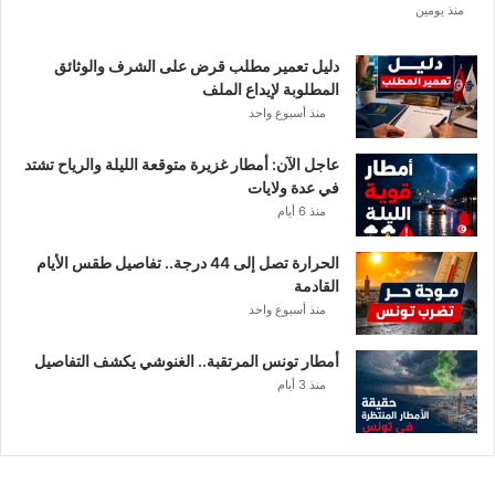
منذ يومين
ا
د
ي
دليل تعمير مطلب قرض على الشرف والوثائق
ا
المطلوبة لإيداع الملف
ل
منذ أسبوع واحد
إ
ف
عاجل الآن: أمطار غزيرة متوقعة الليلة والرياح تشتد
ر
في عدة ولايات
ي
منذ 6 أيام
ق
ي
الحرارة تصل إلى 44 درجة.. تفاصيل طقس الأيام
ب
القادمة
ع
منذ أسبوع واحد
د
خ
أمطار تونس المرتقبة.. الغنوشي يكشف التفاصيل
ل
منذ 3 أيام
ا
ف
م
ا
ل