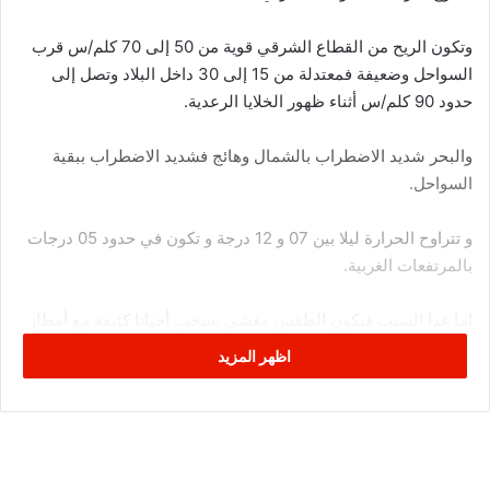
وتكون الريح من القطاع الشرقي قوية من 50 إلى 70 كلم/س قرب
السواحل وضعيفة فمعتدلة من 15 إلى 30 داخل البلاد وتصل إلى
حدود 90 كلم/س أثناء ظهور الخلايا الرعدية.
والبحر شديد الاضطراب بالشمال وهائج فشديد الاضطراب ببقية
السواحل.
و تتراوح الحرارة ليلا بين 07 و 12 درجة و تكون في حدود 05 درجات
بالمرتفعات الغربية.
اما غدا السبت فيكون الطقس مغشى بسحب أحيانا كثيفة مع أمطار
متفرقة ومؤقتا رعدية بأغلب المناطق.
اظهر المزيد
وتكون الريح من القطاع الشرقي قوية من 40 إلى 60 كلم/س قرب
السواحل الشرقية و معتدلة فقوية نسبيا من 20 إلى 35 كلم/س ببقية
الجهات.