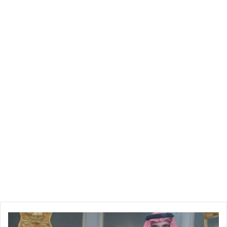
و البحر شديد الاضطراب فهائج بالشمال وقليل الاضطراب فمضطرب
ببقية السواحل .
فيما تتراوح الحرارة القصوى بين 17 و22 درجة بالشمال والوسط
وتكون في حدود 14 بالمرتفعات الغربية وبين 22 و27 درجة بالجنوب .
ض