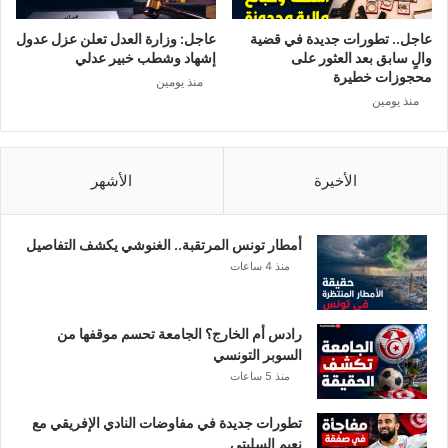
ة
ط
ا
ل
عاجل.. تطورات جديدة في قضية
عاجل: وزارة العدل تعلن عزل عدول
ل
ق
والٍ سابق بعد العثور على
إشهاد وشطب خبير عدلي
دّ
ت
محجوزات خطيرة
منذ يومين
ك
م
منذ يومين
ت
ن
و
ق
ر
ط
ا
ا
الأخيرة
الأشهر
ه
ع
ا
غ
ل
ز
أمطار تونس المرتقبة.. الغنوشي يكشف التفاصيل
ف
ة
منذ 4 ساعات
خ
ر
يّ
رادس أم الخارج؟ الجامعة تحسم موقفها من
ة
السوبر التونسي
منذ 5 ساعات
تطورات جديدة في مفاوضات النادي الإفريقي مع
نعيم السليتي