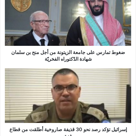
غ
و
ط
ت
م
ا
ر
س
ع
ضغوط تمارس على جامعة الزيتونة من أجل منح بن سلمان
ل
شهادة الدّكتوراه الفخريّة
ى
ج
إ
ا
س
م
ر
ع
ا
ة
ئ
ا
ي
ل
ل
ز
ت
ي
ؤ
ت
ك
إسرائيل تؤكد رصد نحو 30 قذيفة صاروخية أطلقت من قطاع
و
د
غزة