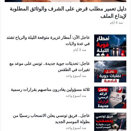
ك
دليل تعمير مطلب قرض على الشرف والوثائق المطلوبة
ش
لإيداع الملف
ف
ا
منذ 4 أيام
ل
ت
عاجل الآن: أمطار غزيرة متوقعة الليلة والرياح تشتد
ف
في عدة ولايات
ا
منذ 3 أيام
ص
ي
عاجل: تحديثات جوية جديدة.. تونس على موعد مع
ل
تغيرات في الطقس
منذ أسبوع واحد
ثلاثة مسؤولين يغادرون مناصبهم بقرارات رسمية
منذ أسبوع واحد
عاجل.. فريق تونسي يعلن الانسحاب رسميًا من
بطولة الموسم الجديد
منذ أسبوع واحد