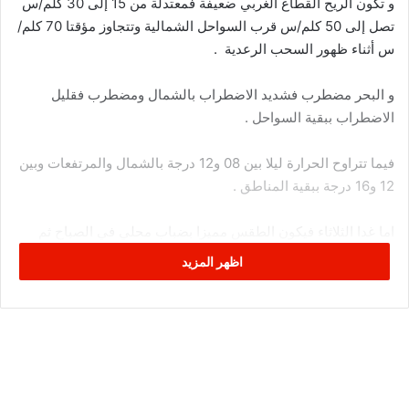
و تكون الريح القطاع الغربي ضعيفة فمعتدلة من 15 إلى 30 كلم/س
تصل إلى 50 كلم/س قرب السواحل الشمالية وتتجاوز مؤقتا 70 كلم/
س أثناء ظهور السحب الرعدية .
و البحر مضطرب فشديد الاضطراب بالشمال ومضطرب فقليل
الاضطراب ببقية السواحل .
فيما تتراوح الحرارة ليلا بين 08 و12 درجة بالشمال والمرتفعات وبين
12 و16 درجة ببقية المناطق .
اما غدا الثلاثاء فيكون الطقس مميزا بضباب محلي في الصباح ثم
سحب عابرة تكون أكثر كثافة بعد الظهر بالشمال والوسط مع أمطار
اظهر المزيد
مؤقتا رعدية وتساقط البرد بأماكن محدودة .
وتكون الريح من القطاع الغربي قوية من 50 إلى 70 كلم/س قرب
السواحل الشمالية وأثناء ظهور السحب الرعدية ومعتدلة من 15 إلى
30 كلم/س ببقية المناطق .