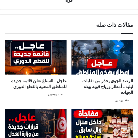
ن
ر
ة
ص
م
د
مقالات ذات صلة
ن
ن
أ
ح
ج
و
ل
3
م
0
ن
ق
ح
ذ
ب
ي
ن
ف
الرصد الجوي يحذر من تقلبات
عاجل.. الستاغ تعلن قائمة جديدة
س
ة
ليلية.. أمطار ورياح قوية بهذه
للمناطق المعنية بالقطع الدوري
ل
ص
الجهات
منذ يومين
م
ا
منذ يومين
ا
ر
ن
و
ش
خ
ه
ي
ا
ة
د
أ