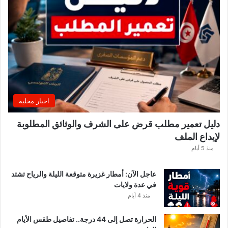
ي
ب
ع
د
ل
ا
ع
بً
ا
اخبار محلية
م
ن
دليل تعمير مطلب قرض على الشرف والوثائق المطلوبة
ح
لإيداع الملف
س
ا
منذ 5 أيام
ب
ا
عاجل الآن: أمطار غزيرة متوقعة الليلة والرياح تشتد
ت
في عدة ولايات
ه
منذ 4 أيام
ف
ي
الحرارة تصل إلى 44 درجة.. تفاصيل طقس الأيام
ا