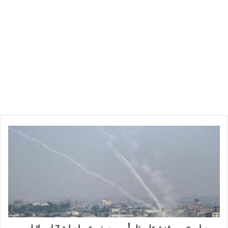
ص
ا
ر
و
خ
م
ن
غ
ز
ة