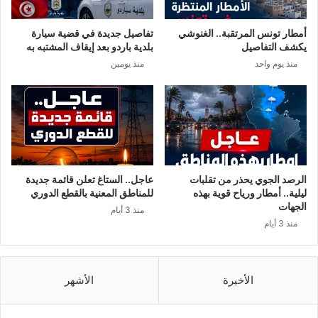
إ
ة
س
ا
أمطار تونس المرتقبة.. الغنوشي
تفاصيل جديدة في قضية سيارة
ر
ل
يكشف التفاصيل
بلدية باردو بعد إيقاف المشتبه به
ا
ت
منذ يوم واحد
منذ يومين
ئ
ي
ي
ت
ل
ق
ي
ا
ي
و
ن
م
و
ن
الرصد الجوي يحذر من تقلبات
عاجل.. الستاغ تعلن قائمة جديدة
ب
ليلية.. أمطار ورياح قوية بهذه
للمناطق المعنية بالقطع الدوري
ه
الجهات
منذ 3 أيام
ا
منذ 3 أيام
ا
ل
ه
م
الأخيرة
الأشهر
و
م