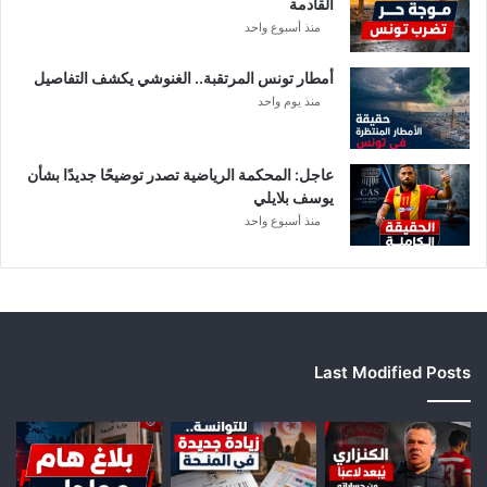
القادمة
ل
منذ أسبوع واحد
إ
ف
أمطار تونس المرتقبة.. الغنوشي يكشف التفاصيل
ر
منذ يوم واحد
ي
ق
ي
عاجل: المحكمة الرياضية تصدر توضيحًا جديدًا بشأن
يوسف بلايلي
منذ أسبوع واحد
Last Modified Posts