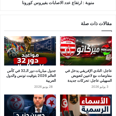
ر
ف
منوبة : ارتفاع عدد الاصابات بفيروس كورونا
و
ا
ا
ع
ل
ع
مقالات ذات صلة
ج
د
ي
د
ش
ا
ي
ل
ت
ا
د
ص
خّ
ا
ل
ب
ا
عاجل: النادي الإفريقي يدخل في
جدول مباريات دور الـ32 في كأس
ت
مفاوضات مع لاعبين لتعويض
العالم 2026 بتوقيت تونس والدول
ب
السهيلي عاجل: تحركات جديدة
العربية
ف
3 يوليو 2026
28 يونيو 2026
ي
ر
و
س
ك