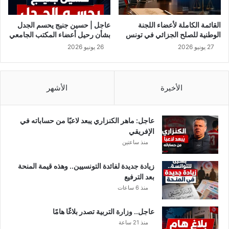
و
ر
و
القائمة الكاملة لأعضاء اللجنة
عاجل | حسين جنيج يحسم الجدل
ن
الوطنية للصلح الجزائي في تونس
بشأن رحيل أعضاء المكتب الجامعي
ا
27 يونيو 2026
26 يونيو 2026
الأخيرة
الأشهر
عاجل: ماهر الكنزاري يبعد لاعبًا من حساباته في
الإفريقي
منذ ساعتين
زيادة جديدة لفائدة التونسيين.. وهذه قيمة المنحة
بعد الترفيع
منذ 6 ساعات
عاجل.. وزارة التربية تصدر بلاغًا هامًا
منذ 21 ساعة