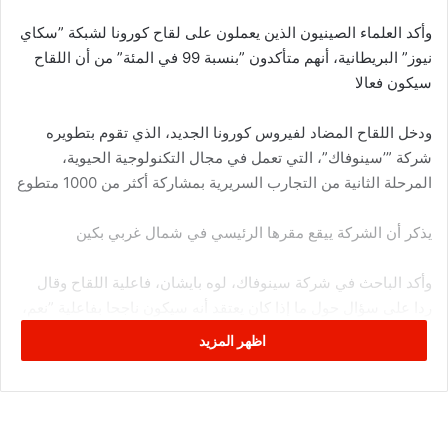
وأكد العلماء الصينيون الذين يعملون على لقاح كورونا لشبكة ”سكاي
نيوز” البريطانية، أنهم متأكدون ”بنسبة 99 في المئة” من أن اللقاح
سيكون فعالا
ودخل اللقاح المضاد لفيروس كورونا الجديد، الذي تقوم بتطويره
شركة ”’سينوفاك”، التي تعمل في مجال التكنولوجية الحيوية،
المرحلة الثانية من التجارب السريرية بمشاركة أكثر من 1000 متطوع
يذكر أن الشركة ييقع مقرها الرئيسي في شمال غربي بكين
وأكد الباحث في شركة سينوفاك، لوه بايشان، فاعلية اللقاح وقال
ردا على سؤال حول ما إذا كان يعتقد أنه سيكون ناجحا بفاعلية ”نعم،
نعم، يجب أن يكون ناجحا… بنسبة 99 في المئة بالتأكيد”
اظهر المزيد