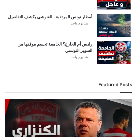
أمطار تونس المرتقبة.. الغنوشي يكشف التفاصيل
منذ يوم واحد
رادس أم الخارج؟ الجامعة تحسم موقفها من
السوبر التونسي
منذ يوم واحد
Featured Posts
ع
ا
ج
ل
:
م