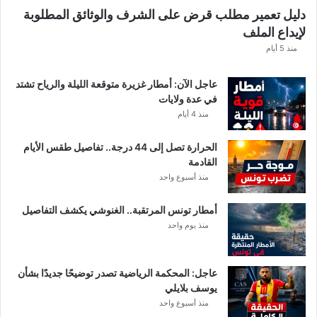
ن
دليل تعمير مطلب قرض على الشرف والوثائق المطلوبة
ح
لإيداع الملف
س
ا
منذ 5 أيام
ب
ا
عاجل الآن: أمطار غزيرة متوقعة الليلة والرياح تشتد
ت
في عدة ولايات
ه
منذ 4 أيام
ف
ي
الحرارة تصل إلى 44 درجة.. تفاصيل طقس الأيام
ا
القادمة
ل
منذ أسبوع واحد
إ
ف
أمطار تونس المرتقبة.. الغنوشي يكشف التفاصيل
ر
منذ يوم واحد
ي
ق
ي
عاجل: المحكمة الرياضية تصدر توضيحًا جديدًا بشأن
يوسف بلايلي
منذ أسبوع واحد