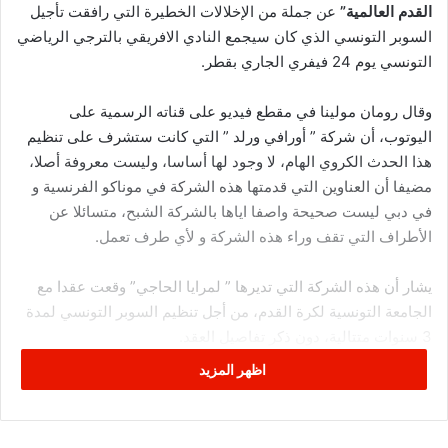
القدم العالمية”
عن جملة من الإخلالات الخطيرة التي رافقت تأجيل
السوبر التونسي الذي كان سيجمع النادي الافريقي بالترجي الرياضي
التونسي يوم 24 فيفري الجاري بقطر.
وقال رومان مولينا في مقطع فيديو على قناته الرسمية على
اليوتوب، أن شركة ” أورافي ورلد ” التي كانت ستشرف على تنظيم
هذا الحدث الكروي الهام، لا وجود لها أساسا، وليست معروفة أصلا،
مضيفا أن العناوين التي قدمتها هذه الشركة في موناكو الفرنسية و
في دبي ليست صحيحة واصفا اياها بالشركة الشبح، متسائلا عن
الأطراف التي تقف وراء هذه الشركة و لأي طرف تعمل.
يشار أن هذه الشركة التي تديرها ” لمرايا الحاجي” وقعت عقدا مع
الجامعة التونسية لكرة القدم، من أجل تنظيم السوبر التونسي لمدة
3 سنوات متتالية، دون ذكر تفاصيل العقد.
اظهر المزيد
و أضاف مولينا أنه بصدد القيام بتحقيق استقصائي حول الفساد في
كرة القدم التونسية، و سيكشف من خلاله جملة من التجاوزات التي
يقوم بها بعض المسؤولين في الجمعيات الرياضية وفي الجامعة