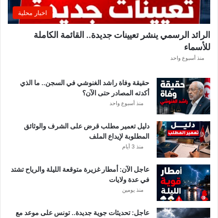
ق
اخبار محلية
ب
ل
الرائد الرسمي ينشر تعيينات جديدة.. القائمة الكاملة
ق
للأسماء
ر
ع
منذ أسبوع واحد
ة
د
حقيقة وفاة راشد الغنوشي في السجن.. ما الذي
و
أكدته المصادر حتى الآن؟
ر
منذ أسبوع واحد
ي
أ
دليل تعمير مطلب قرض على الشرف والوثائق
ب
المطلوبة لإيداع الملف
ط
منذ 3 أيام
ا
ل
عاجل الآن: أمطار غزيرة متوقعة الليلة والرياح تشتد
إ
في عدة ولايات
ف
منذ يومين
ر
ي
ق
عاجل: تحديثات جوية جديدة.. تونس على موعد مع