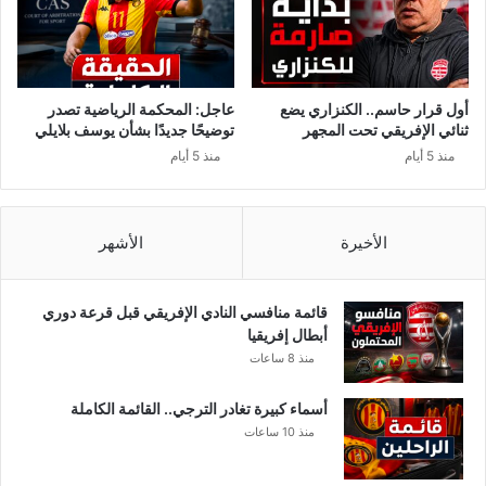
س
ة
ي
ف
ي
ي
ن
ح
ق
أول قرار حاسم.. الكنزاري يضع
عاجل: المحكمة الرياضية تصدر
م
ثنائي الإفريقي تحت المجهر
توضيحًا جديدًا بشأن يوسف بلايلي
و
منذ 5 أيام
منذ 5 أيام
ظ
ف
ب
و
الأخيرة
الأشهر
ل
ا
ي
قائمة منافسي النادي الإفريقي قبل قرعة دوري
ة
أبطال إفريقيا
س
منذ 8 ساعات
و
س
أسماء كبيرة تغادر الترجي.. القائمة الكاملة
ة
منذ 10 ساعات
و
أ