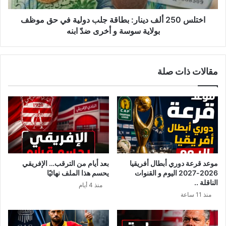
ق
أ
ا
ل
اختلس 250 ألف دينار: بطاقة جلب دولية في حق موظف
ل
ف
بولاية سوسة و أخرى ضدّ ابنه
م
د
ع
ي
ط
ن
مقالات ذات صلة
ي
ا
ا
ر
ت
:
ا
ب
ل
ط
ش
ا
خ
ق
ص
ة
ي
ج
موعد قرعة دوري أبطال أفريقيا
بعد أيام من الترقب… الإفريقي
ة
ل
2026-2027 اليوم و القنوات
يحسم هذا الملف نهائيًا
ل
ب
الناقلة ..
منذ 4 أيام
ل
د
منذ 11 ساعة
ت
و
و
ل
ن
ي