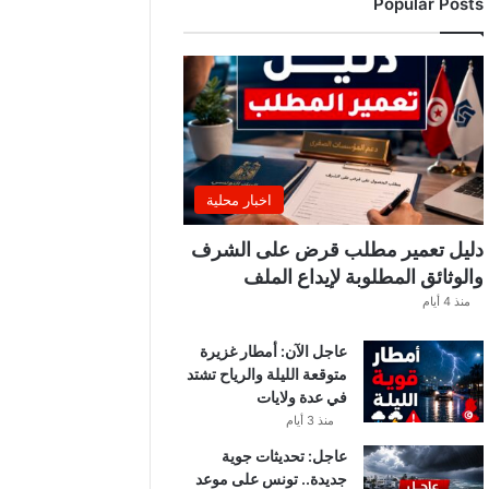
Popular Posts
ب
ة
.
.
ا
ل
غ
ن
و
اخبار محلية
ش
ي
دليل تعمير مطلب قرض على الشرف
ي
والوثائق المطلوبة لإيداع الملف
ك
منذ 4 أيام
ش
ف
عاجل الآن: أمطار غزيرة
ا
متوقعة الليلة والرياح تشتد
ل
في عدة ولايات
ت
ف
منذ 3 أيام
ا
عاجل: تحديثات جوية
ص
جديدة.. تونس على موعد
ي