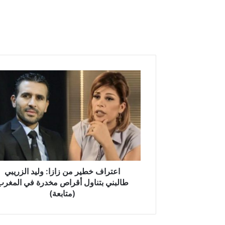
ا
ع
ت
ر
ا
ف
خ
ط
ي
ر
اعتراف خطير من زازا: وليد الزريبي
م
طالبني بتناول أقراص مخدرة في المغرب
ن
(متابعة)
ز
ا
ز