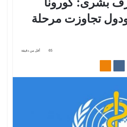
زف بشرى: كورونا
 ودول تجاوزت مرحلة
65
أقل من دقيقة
‏Reddit
‏VKontakte
Odnoklassniki