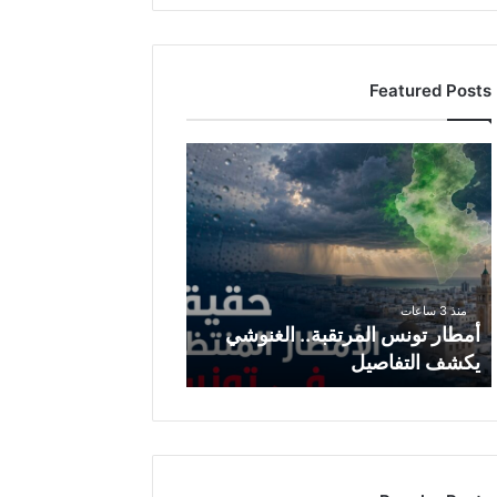
Featured Posts
أ
م
ط
ا
ر
ت
و
منذ 3 ساعات
ن
أمطار تونس المرتقبة.. الغنوشي
س
يكشف التفاصيل
ا
ل
م
ر
ت
ق