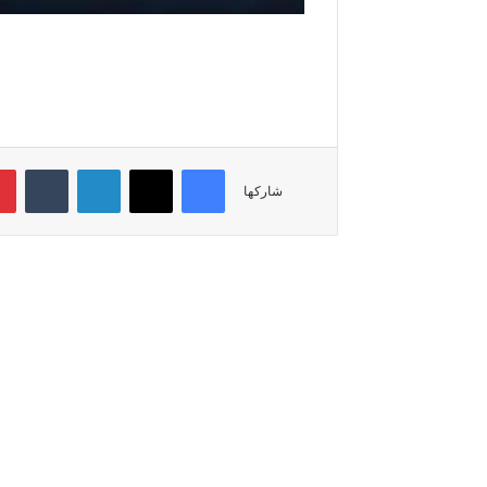
فيسبوك
‫X
لينكدإن
‏Tumblr
شاركها