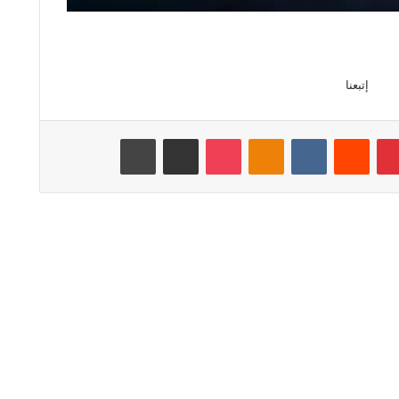
إتبعنا
بينتيريست
‏Reddit
‏VKontakte
Odnoklassniki
‫Pocket
مشاركة عبر البريد
طباعة