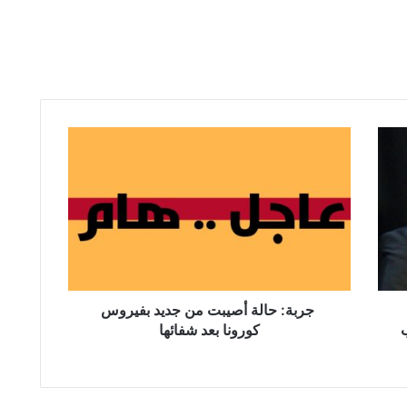
ج
ر
ب
ة
:
ح
ا
ل
ة
جربة: حالة أصيبت من جديد بفيروس
أ
كورونا بعد شفائها
ص
ي
ب
ت