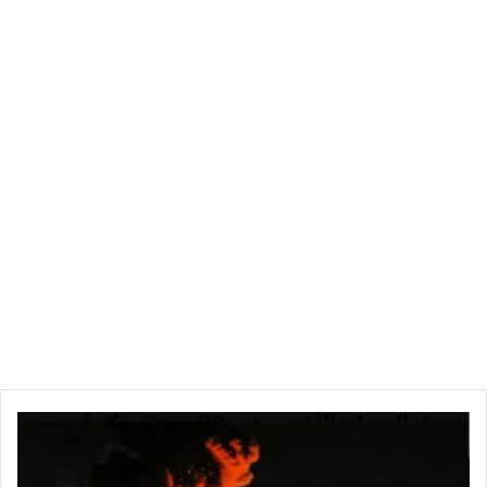
ب
ف
ع