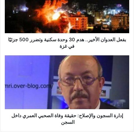
ل
ا
ل
ع
د
و
ا
بفعل العدوان الأخير.. هدم 30 وحدة سكنية وتضرر 500 جزئيًا
ن
في غزة
ا
ل
إ
أ
د
خ
ا
ي
ر
ر
ة
.
ا
.
ل
ه
س
د
ج
م
و
إدارة السجون والإصلاح: حقيقة وفاة الصحبي العمري داخل
3
ن
السجن
0
و
و
ا