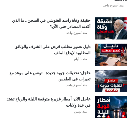
ع
منذ أسبوع واحد
ة
د
حقيقة وفاة راشد الغنوشي في السجن.. ما الذي
و
أكدته المصادر حتى الآن؟
ر
منذ أسبوع واحد
ي
أ
دليل تعمير مطلب قرض على الشرف والوثائق
ب
المطلوبة لإيداع الملف
ط
منذ 3 أيام
ا
ل
عاجل: تحديثات جوية جديدة.. تونس على موعد مع
إ
تغيرات في الطقس
ف
منذ أسبوع واحد
ر
ي
ق
عاجل الآن: أمطار غزيرة متوقعة الليلة والرياح تشتد
ي
في عدة ولايات
ا
منذ يومين