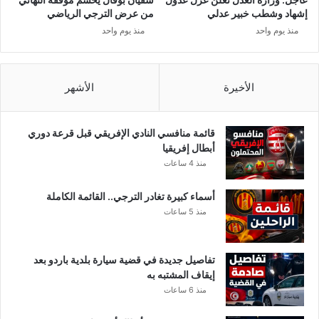
ف
ي
إشهاد وشطب خبير عدلي
من عرض الترجي الرياضي
ي
ا
منذ يوم واحد
منذ يوم واحد
غ
ل
ز
ع
ة
م
ر
الأخيرة
الأشهر
ي
د
ا
قائمة منافسي النادي الإفريقي قبل قرعة دوري
خ
أبطال إفريقيا
ل
منذ 4 ساعات
ا
ل
أسماء كبيرة تغادر الترجي.. القائمة الكاملة
س
منذ 5 ساعات
ج
ن
تفاصيل جديدة في قضية سيارة بلدية باردو بعد
إيقاف المشتبه به
منذ 6 ساعات