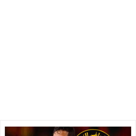
ورغم الغموض الذي يحيط بالقضية، تؤكد تقارير عديدة أن الشرطة
لم تُوجه أي تهم رسمية إلى البلايلي حتى اللحظة، وتبقى المسألة
رهن التحقيق.
📌 ما نعرفه حتى الآن:
المكان:
مطار شارل ديغول – باريس
السبب:
مشادة حول ربط حزام الأمان لطفل على متن
الطائرة
رد العائلة:
تنفي ارتكاب أي مخالفة وتصف الحادثة بـ
“المهينة”
الوضع القانوني:
لم تُوجه تهم رسمية بعد
الجماهير الجزائرية وجماهير الترجي تتابع بانتباه تطورات هذه
القضية، في انتظار أي توضيح رسمي من الجهات المعنية، سواء من
و
الشرطة الفرنسية أو إدارة النادي.
ا