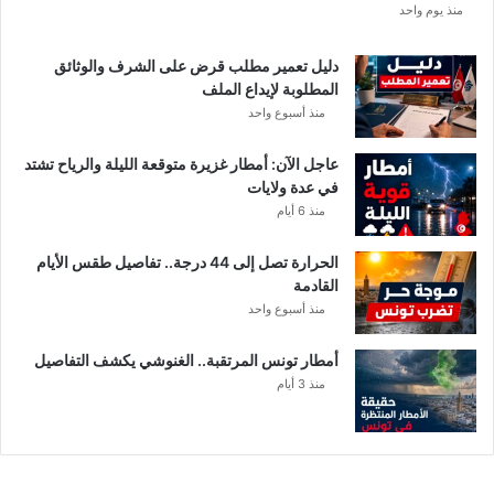
منذ يوم واحد
ا
د
ي
دليل تعمير مطلب قرض على الشرف والوثائق
ا
المطلوبة لإيداع الملف
ل
منذ أسبوع واحد
إ
ف
عاجل الآن: أمطار غزيرة متوقعة الليلة والرياح تشتد
ر
في عدة ولايات
ي
منذ 6 أيام
ق
ي
الحرارة تصل إلى 44 درجة.. تفاصيل طقس الأيام
ب
القادمة
ع
منذ أسبوع واحد
د
خ
أمطار تونس المرتقبة.. الغنوشي يكشف التفاصيل
ل
منذ 3 أيام
ا
ف
م
ا
ل