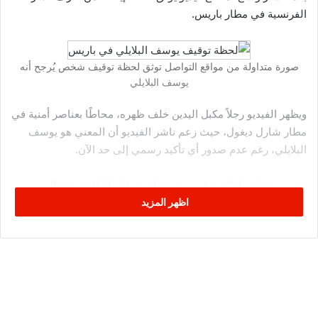
الفرنسية في مطار باريس.
صورة متداولة من مواقع التواصل توثق لحظة توقيف شخص يُرجح أنه
يوسف البلايلي
ويظهر الفيديو رجلاً مكبل اليدين خلف ظهره، محاطًا بعناصر أمنية في
مطار شارل ديغول، حيث زعم ناشر الفيديو أن المعني هو يوسف
البلايلي، رغم عدم صدور أي تأكيد رسمي إلى حد الآن.
وحسب مصادر إعلامية فرنسية وجزائرية، فإن الواقعة تعود إلى
اظهر المزيد
مشادة وقعت على متن الطائرة القادمة من نيويورك، بعدما رفض
البلايلي ربط حزام الأمان لابنه الصغير، ما استوجب تدخل طاقم
الطائرة ثم الشرطة عند الهبوط.
والد اللاعب صرح لقناة
الهداف الجزائرية
قائلاً:
“ما حدث ليس جريمة.
ابني أراد فقط ربط حزام الأمان لطفله البالغ من العمر سنتين. ما
تعرض له في المطار كان مهيناً وغير مقبول”.