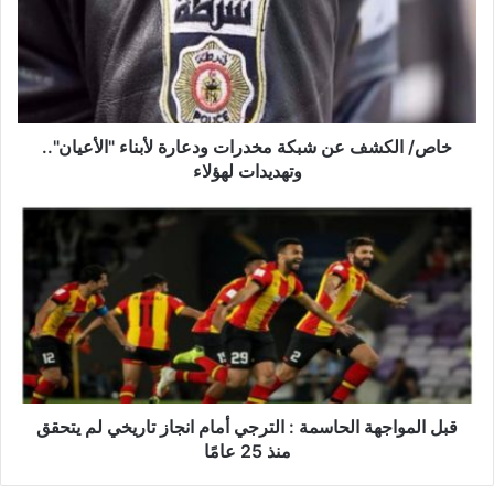
/
ا
ل
ك
ش
ف
ع
خاص/ الكشف عن شبكة مخدرات ودعارة لأبناء "الأعيان"..
ن
وتهديدات لهؤلاء
ش
ب
ق
ك
ب
ة
ل
م
ا
خ
ل
د
م
ر
و
ا
ا
ت
ج
و
ه
قبل المواجهة الحاسمة : الترجي أمام انجاز تاريخي لم يتحقق
د
ة
منذ 25 عامًا
ع
ا
ا
ل