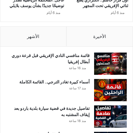
ه
ت
ثنائي الإفريقي تحت المجهر
توضيحًا جديدًا بشأن يوسف بلايلي
د
ا
منذ 6 أيام
منذ 6 أيام
ي
ر
د
ي
ا
خ
ت
ي
الأخيرة
الأشهر
ل
ل
ه
م
ؤ
ي
قائمة منافسي النادي الإفريقي قبل قرعة دوري
ل
ت
أبطال إفريقيا
ا
ح
منذ 16 ساعة
ء
ق
ق
أسماء كبيرة تغادر الترجي.. القائمة الكاملة
م
منذ 17 ساعة
ن
ذ
2
تفاصيل جديدة في قضية سيارة بلدية باردو بعد
5
إيقاف المشتبه به
ع
منذ 18 ساعة
ا
مً