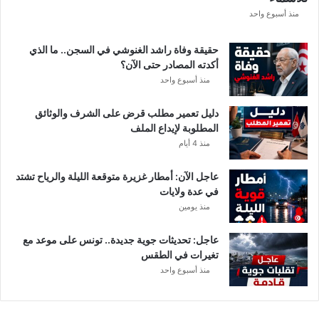
ع
منذ أسبوع واحد
ة
د
حقيقة وفاة راشد الغنوشي في السجن.. ما الذي
و
أكدته المصادر حتى الآن؟
ر
منذ أسبوع واحد
ي
أ
دليل تعمير مطلب قرض على الشرف والوثائق
ب
المطلوبة لإيداع الملف
ط
منذ 4 أيام
ا
ل
عاجل الآن: أمطار غزيرة متوقعة الليلة والرياح تشتد
إ
في عدة ولايات
ف
منذ يومين
ر
ي
ق
عاجل: تحديثات جوية جديدة.. تونس على موعد مع
ي
تغيرات في الطقس
ا
منذ أسبوع واحد