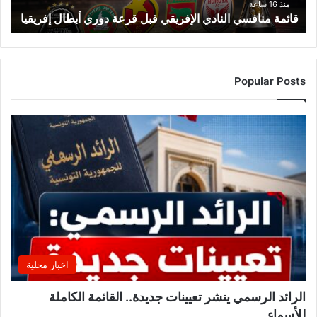
ف
منذ 16 ساعة
قائمة منافسي النادي الإفريقي قبل قرعة دوري أبطال إفريقيا
س
ي
ا
ل
ن
Popular Posts
ا
د
ي
ا
ل
إ
ف
ر
ي
ق
ي
ق
اخبار محلية
ب
ل
الرائد الرسمي ينشر تعيينات جديدة.. القائمة الكاملة
ق
للأسماء
ر