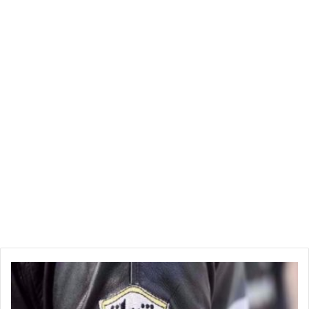
خ
ا
ص