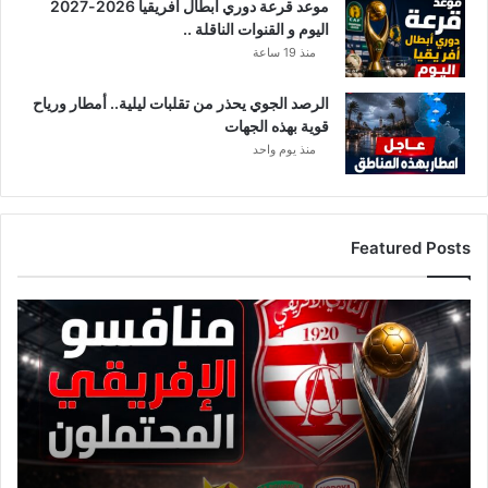
موعد قرعة دوري أبطال أفريقيا 2026-2027
ا
اليوم و القنوات الناقلة ..
منذ 19 ساعة
الرصد الجوي يحذر من تقلبات ليلية.. أمطار ورياح
قوية بهذه الجهات
منذ يوم واحد
Featured Posts
ق
ا
ئ
م
ة
م
ن
ا