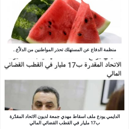
ن
ظ
م
ة
ا
ل
د
ف
ا
منظمة الدفاع عن المستهلك تحذر المواطنين من الدلاّع..
ع
ع
ا
ن
ل
ا
د
ل
ا
م
ي
س
م
ت
ي
ه
ي
ل
و
ك
د
الدايمي يودع ملف اسقاط مهدي جمعة لديون الاتحاد المقدّرة
ت
ع
ب17 مليار في القطب القضائي المالي
ح
م