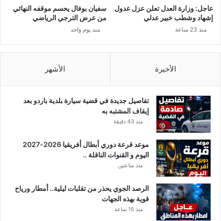
ل
عاجل: وزارة العدل تعلن عزل عدول
سفيان بوفال يحسم موقفه النهائي
ا
إشهاد وشطب خبير عدلي
من عرض الترجي الرياضي
ت
منذ 23 ساعة
منذ يوم واحد
ح
ا
د
ا
الأخيرة
الأشهر
ل
م
ق
تفاصيل جديدة في قضية سيارة بلدية باردو بعد
دّ
إيقاف المشتبه به
ر
منذ 43 دقيقة
ة
ب
موعد قرعة دوري أبطال أفريقيا 2026-2027
1
اليوم و القنوات الناقلة ..
7
منذ ساعتين
م
ل
الرصد الجوي يحذر من تقلبات ليلية.. أمطار ورياح
ي
قوية بهذه الجهات
ا
منذ 15 ساعة
ر