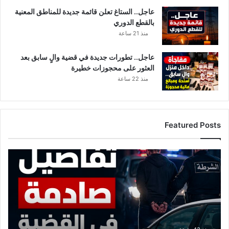
ف
عاجل.. الستاغ تعلن قائمة جديدة للمناطق المعنية
ي
بالقطع الدوري
ا
ل
منذ 21 ساعة
ق
ط
عاجل.. تطورات جديدة في قضية والٍ سابق بعد
ب
العثور على محجوزات خطيرة
ا
منذ 22 ساعة
ل
ق
ض
ا
Featured Posts
ئ
ي
ا
ت
ل
ف
م
ا
ا
ص
ل
ي
ي
ل
ج