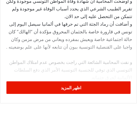
و أوضحت المحامية أن شهادة وفاة المواطن التونسي موجودة ولكن
تقرير الطبيب الشرعي الذي يحدد أسباب الوفاة غير موجودة ولم
تتمكن من التحصل عليه إلى حد الان.
و أضافت أن رماد الجثة التي تم حرقها في ألمانيا سيصل اليوم إلى
تونس في قارورة خاصة بالجثمان المحروق مؤكدة أن “الهالك” كان
حالة اجتماعية خاصة ويعيش بمفرده ويعاني من مرض مزمن وكان
واجبا على القنصلية التونسية ببون أن تتابعه لأنها على علم بوضعيته .
و نفت المحامية الشائعة التي راجت بخصوص عدم امتلاك المواطن
التونسي الذي توفي للجنسية التونسية الأمر الذي دفع السلطات
الألمانية لحرق جثمانه.
و أشارت إلى أن السلطات الألمانية حاولت الاتصال بالقنصلية
اظهر المزيد
التونسية في بون لمدة 8 أيام قبل اتخاذ قرار الحرق دون رد مؤكدا أن
الموظفين بالقنصلية التونسية بألمانيا لايفقهان شيئا من اللغة
الألمانية ولذلك لم يفهما ما تم اعلامهما به.
ويأتي اجراء الحرق في ألمانيا تطبيقا للوائح القانون الألماني الذي
يفرض إمهال المتوفى بين 48 أو 96 ساعة لإعلام التمثيلية
الديبلوماسية لبلاده أو وضع الجثة في المحرقة إذا لم تتلق ردا من