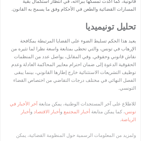
قانونية، كما أكدت تمسكها ببراءته، في انتظار استكمال بقية
المسارات القضائية والطعن في الأحكام وفق ما يسمح به القانون.
تحليل تونيميديا
يعيد هذا الحكم تسليط الضوء على القضايا المرتبطة بمكافحة
الإرهاب في تونس، والتي تحظى بمتابعة واسعة نظرا لما تثيره من
نقاش قانوني وحقوقي. وفي المقابل، يواصل عدد من المنظمات
الحقوقية الدعوة إلى ضمان احترام معايير المحاكمة العادلة وعدم
توظيف التشريعات الاستثنائية خارج إطارها القانوني، بينما يبقى
الفصل النهائي في مختلف درجات التقاضي من اختصاص القضاء
التونسي.
للاطلاع على آخر المستجدات الوطنية، يمكن متابعة
آخر الأخبار في
تونس
، كما يمكن متابعة
أخبار المجتمع
و
أخبار الاقتصاد
و
أخبار
الرياضة
.
ولمزيد من المعلومات الرسمية حول المنظومة القضائية، يمكن