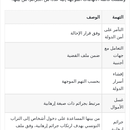
التهمة
الوصف
التآمر على
وفق قرار الإحالة
أمن الدولة
التعامل مع
جهات
ضمن ملف القضية
أجنبية
إفشاء
أسرار
بحسب التهم الموجهة
الدولة
غسل
مرتبط بجرائم ذات صبغة إرهابية
الأموال
من بينها المساعدة على دخول أشخاص إلى التراب
جرائم
التونسي بهدف ارتكاب جرائم إرهابية، وفق ملف
إرهابية