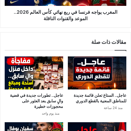
إ
ا
ق
ج
المغرب يواجه فرنسا في ربع نهائي كأس العالم 2026..
ص
ه
الموعد والقنوات الناقلة
ا
ف
ء
ر
م
ن
مقالات ذات صلة
ن
س
ت
ا
خ
ف
ب
ي
م
ر
ص
ب
ر
ع
أ
ن
م
ه
عاجل.. الستاغ تعلن قائمة جديدة
عاجل.. تطورات جديدة في قضية
ا
ا
للمناطق المعنية بالقطع الدوري
والٍ سابق بعد العثور على
م
ئ
محجوزات خطيرة
منذ 24 ساعة
ا
ي
منذ يوم واحد
ل
ك
أ
أ
ر
س