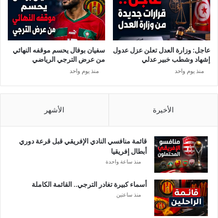
ج
ا
ن
ل
ت
ع
ي
ا
ن
ل
عاجل: وزارة العدل تعلن عزل عدول
سفيان بوفال يحسم موقفه النهائي
م
إشهاد وشطب خبير عدلي
من عرض الترجي الرياضي
2
منذ يوم واحد
منذ يوم واحد
0
2
6
.
الأخيرة
الأشهر
.
ا
ل
قائمة منافسي النادي الإفريقي قبل قرعة دوري
م
أبطال إفريقيا
و
منذ ساعة واحدة
ع
د
أسماء كبيرة تغادر الترجي.. القائمة الكاملة
و
منذ ساعتين
ا
ل