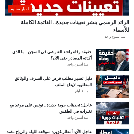
ق
اخبار محلية
ب
ل
الرائد الرسمي ينشر تعيينات جديدة.. القائمة الكاملة
ق
للأسماء
ر
ع
منذ أسبوع واحد
ة
د
حقيقة وفاة راشد الغنوشي في السجن.. ما الذي
و
أكدته المصادر حتى الآن؟
ر
منذ أسبوع واحد
ي
أ
دليل تعمير مطلب قرض على الشرف والوثائق
ب
المطلوبة لإيداع الملف
ط
منذ 3 أيام
ا
ل
عاجل: تحديثات جوية جديدة.. تونس على موعد مع
إ
تغيرات في الطقس
ف
منذ أسبوع واحد
ر
ي
ق
عاجل الآن: أمطار غزيرة متوقعة الليلة والرياح تشتد