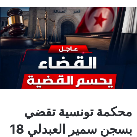
محكمة تونسية تقضي
بسجن سمير العبدلي 18