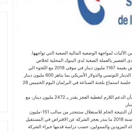
ن الآليات لمواجهة الوضعية المالية الصعبة التي تواجهها.
دى القصير بالعملة الصعبة لدى البنوك المحلية لخلاص
شراءات الغاز الطبيعي الجزائري بإجمالي قروض بقيمة 1167 مليون دينار في موفى 2018 مع اللجوء الي
التمويلات الخارجية، واعتماد آلية المقايضة بين الدينار التونسي والدولار الأمريكي بما يناهز 600 مليون دينار
في موفى 2018، وذلك حسب ما تم عرضه في جلسة استماع بلجنة الصناعة في البرلمان اليوم الخميس 28
وتشير التقديرات المالية للشركة لسنة 2019، بأن الدعم اللازم لتغطية العجز يقدر بـ 2472 مليون دينار، مع
كما تبين نتائج المحاسبات الوقتية لسنة 2018 أن النتيجة الخام للاستغلال ستنحدر من سالب 151-مليون
دينار سنة 2017 إلى سالب 592- مليون دينار سنة 2018 ما ينذر بعجز الشركة عن الاقتراض في المستقبل
 تجاه المزودين والممولين، حسب دراسة قدمها خبراء الشركة