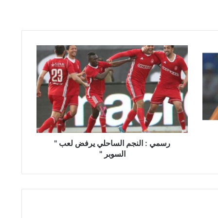
ر
س
م
ي
:
ا
ل
ن
ج
م
رسمي : النجم الساحلي يرفض لعب "
ا
السوبر "
ل
س
ا
ح
ل
ي