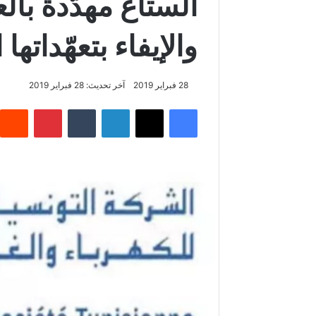
الستاغ مهدّدة با
والإيفاء بتعهّداتها 
28 فبراير 2019
آخر تحديث: 28 فبراير 2019
فيسبوك
‫X
لينكدإن
‏Tumblr
بينتيريست