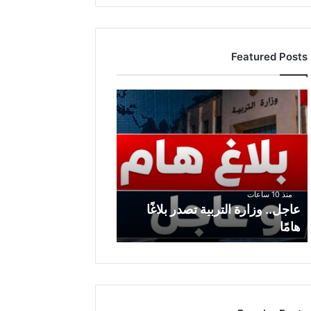
Featured Posts
ع
ا
ج
ل
.
.
و
منذ 10 ساعات
ز
عاجل.. وزارة التربية تصدر بلاغًا
ا
هامًا
ر
ة
ا
ل
ت
ر