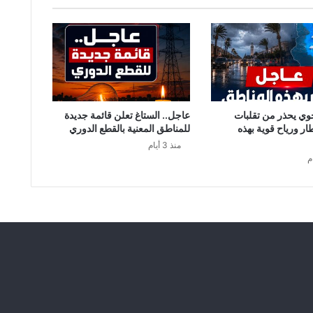
ي
ر
ف
ض
ل
ع
ب
"
وي يحذر من تقلبات
عاجل.. الستاغ تعلن قائمة جديدة
ا
طار ورياح قوية بهذه
للمناطق المعنية بالقطع الدوري
ل
منذ 3 أيام
س
و
ب
ر
"