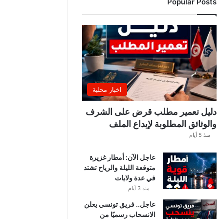
Popular Posts
ب
ي
ة
ت
ص
د
ر
ب
ل
اخبار محلية
ا
غً
دليل تعمير مطلب قرض على الشرف
ا
والوثائق المطلوبة لإيداع الملف
ه
منذ 5 أيام
ا
مً
عاجل الآن: أمطار غزيرة
ا
متوقعة الليلة والرياح تشتد
في عدة ولايات
منذ 3 أيام
عاجل.. فريق تونسي يعلن
الانسحاب رسميًا من