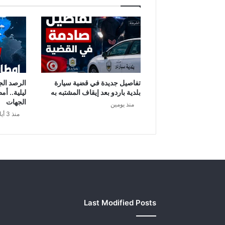
ج
ه
ا
ل
أ
ر
ج
ن
تفاصيل جديدة في قضية سيارة
الرصد الج
ت
بلدية باردو بعد إيقاف المشتبه به
ليلية.. أم
ي
الجهات
منذ يومين
ن
منذ 3 أيام
…
Last Modified Posts