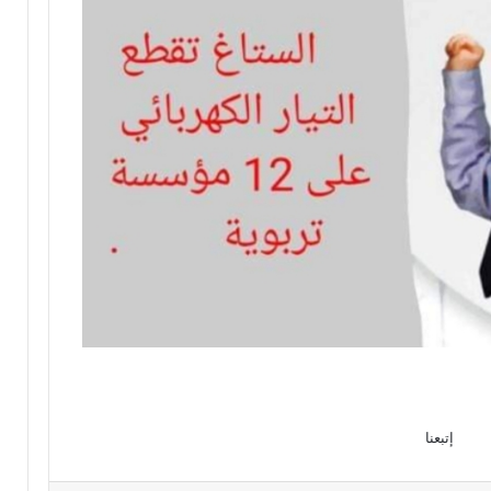
إتبعنا