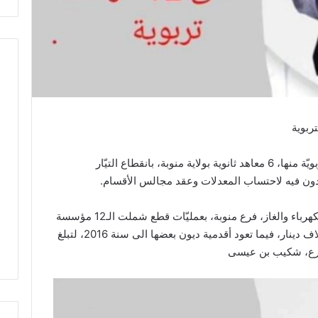
ربوية
فوجئ الإطار التربوي والاداري بـ12 مؤسسة تربويّة منها، 6 معاهد ثانوية بولاية منوبة، بانقطاع التيّار
تعدون فيه لاحتساب المعدلات وعقد مجالس الأقسام.
ويأتي ذلك، بعد قيام أعوان الشركة التونسية للكهرباء والغاز، فرع منوبة، بعمليّات قطع شملت الـ12 مؤسسة
تربويّة والتّي تفوق ديون كل واحدة منها الـ10 آلاف دينار، فيما تعود أقدمية ديون بعضها الى سنة 2016، لتبلغ