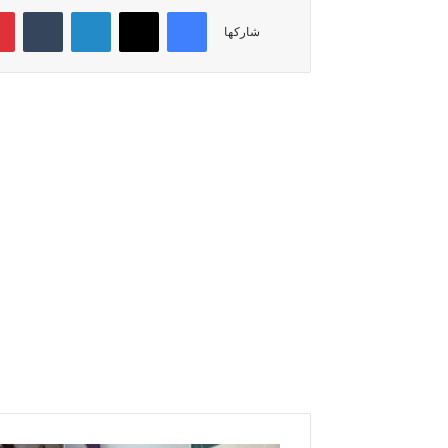
فيسبوك
‫X
لينكدإن
‏Tumblr
شاركها