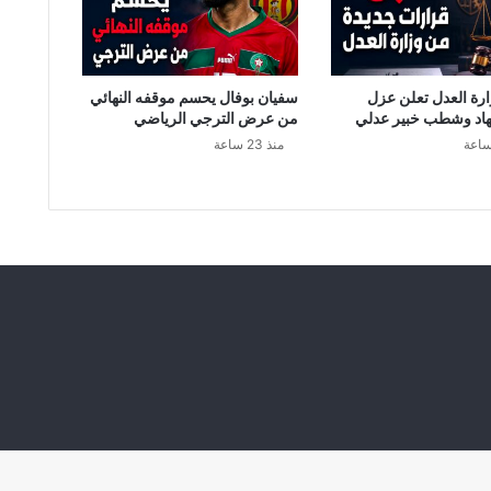
و
خ
ا
ل
رة العدل تعلن عزل
سفيان بوفال يحسم موقفه النهائي
س
اد وشطب خبير عدلي
من عرض الترجي الرياضي
ل
منذ 23 ساعة
ف
ي
ة
ب
ع
د
ا
ح
ت
ج
ا
ز
ه
ل
ش