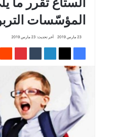
الستاغ تقرر ما يل
المؤسّسات التربو
23 مارس 2019
آخر تحديث: 23 مارس 2019
فيسبوك
‫X
لينكدإن
‏Tumblr
بينتيريست