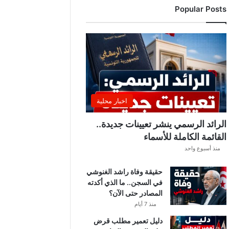
Popular Posts
ن
ت
ق
ل
ب
ا
ت
ل
ي
اخبار محلية
ل
ي
الرائد الرسمي ينشر تعيينات جديدة..
ة
القائمة الكاملة للأسماء
.
منذ أسبوع واحد
.
أ
حقيقة وفاة راشد الغنوشي
م
في السجن.. ما الذي أكدته
ط
المصادر حتى الآن؟
ا
ر
منذ 7 أيام
و
دليل تعمير مطلب قرض
ر