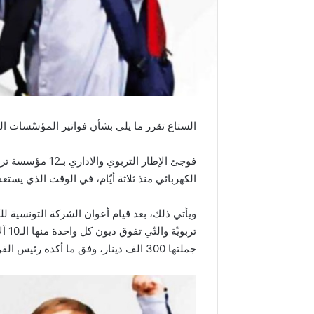
الستاغ تقرر ما يلي بشأن فواتير المؤسّسات الت
الكهربائي منذ ثلاثة أيّام، في الوقت الذي يس
جملتها 300 الف دينار، وفق ما أكده رئيس الفرع، شكيب بن عيسى