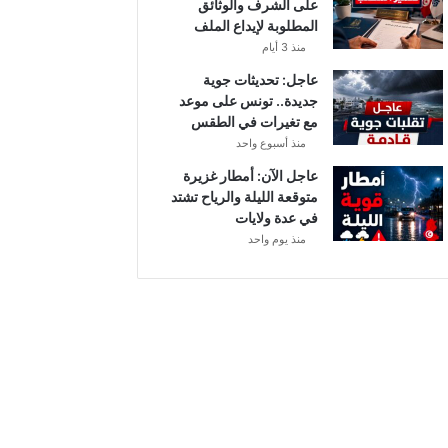
على الشرف والوثائق
ي
المطلوبة لإيداع الملف
ا
منذ 3 أيام
ح
ق
عاجل: تحديثات جوية
و
جديدة.. تونس على موعد
ي
مع تغيرات في الطقس
ة
منذ أسبوع واحد
ب
عاجل الآن: أمطار غزيرة
ه
متوقعة الليلة والرياح تشتد
ذ
في عدة ولايات
ه
منذ يوم واحد
ا
ل
ج
ه
ا
ت