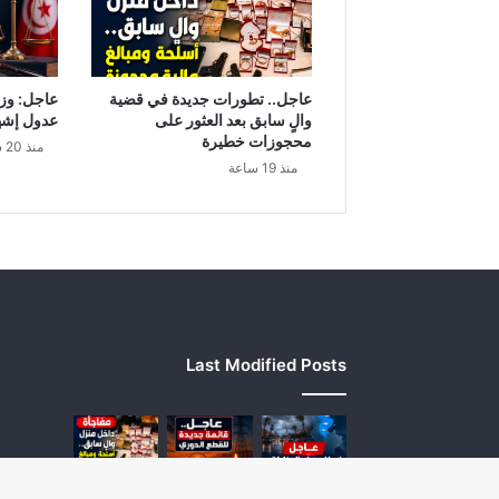
.
و
ح
م
عاجل.. تطورات جديدة في قضية
عاجل: وزا
ل
والٍ سابق بعد العثور على
عدول إشه
ة
محجوزات خطيرة
منذ 20 ساعة
ل
منذ 19 ساعة
ف
ض
ح
"
ا
ل
خ
م
Last Modified Posts
ج
"
ف
ي
م
س