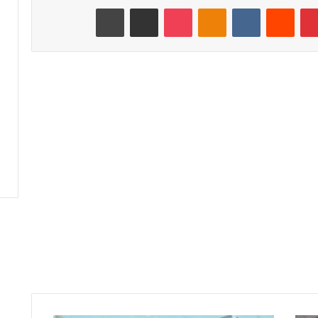
بينتيريست
‏Reddit
‏VKontakte
Odnoklassniki
‫Pocket
مشاركة عبر البريد
طباعة