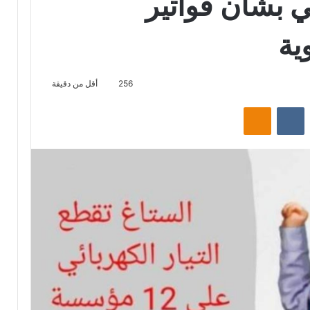
ي بشأن فواتير
ية
256
أقل من دقيقة
‏Reddit
‏VKontakte
Odnoklassniki