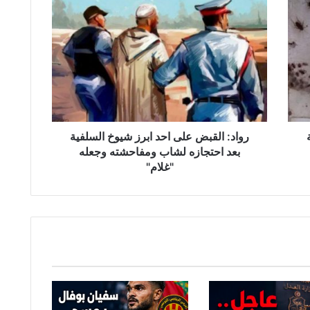
ر
و
ا
د
:
ا
ل
ق
ب
ض
رواد: القبض على احد ابرز شيوخ السلفية
ع
بعد احتجازه لشاب ومفاحشته وجعله
ل
"غلام"
ى
ا
ح
د
ا
ب
ر
ز
ش
ي