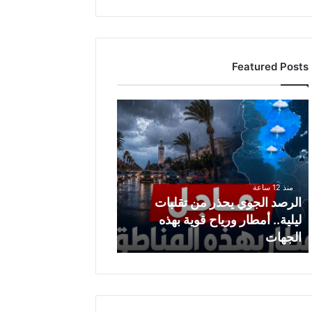
Featured Posts
ا
ل
ر
ص
د
ا
منذ 12 ساعة
ل
الرصد الجوي يحذر من تقلبات
ج
ليلية.. أمطار ورياح قوية بهذه
و
الجهات
ي
ي
ح
ذ
ر
م