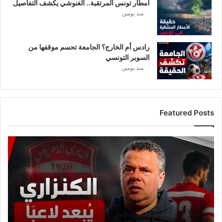
أمطار تونس المرتقبة.. الغنوشي يكشف التفاصيل
م
س
منذ يومين
ل
س
ل
رادس أم الخارج؟ الجامعة تحسم موقفها من
ا
السوبر التونسي
ل
منذ يومين
ن
و
ب
ة
Featured Posts
؟
ع
ا
ج
ل
:
م
ا
ه