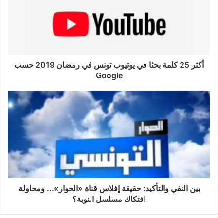
ر
2
5
ك
ل
م
ة
أكثر 25 كلمة بحثا في يوتيوب تونس في رمضان 2019 حسب
ب
Google
ح
ث
ب
ا
ي
ف
ن
ي
ا
ي
ل
و
ن
ت
ف
ي
ي
و
و
ب
ا
بين النفي والتأكيد: حقيقة إفلاس قناة «الحوار»... ومحاولة
ت
ل
افتكاك مسلسل النوبة؟
و
ت
ن
أ