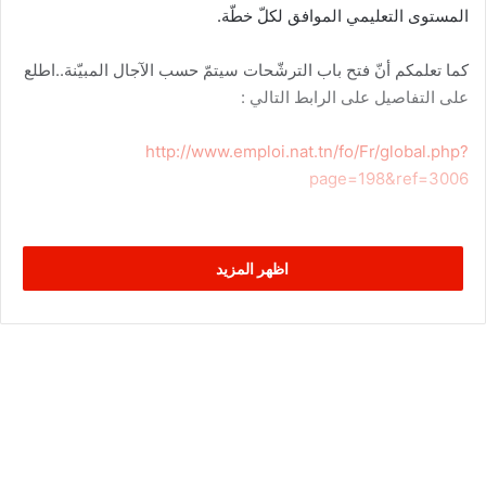
المستوى التعليمي الموافق لكلّ خطّة.
كما تعلمكم أنّ فتح باب الترشّحات سيتمّ حسب الآجال المبيّنة..اطلع
على التفاصيل على الرابط التالي :
http://www.emploi.nat.tn/fo/Fr/global.php?
page=198&ref=3006
اظهر المزيد