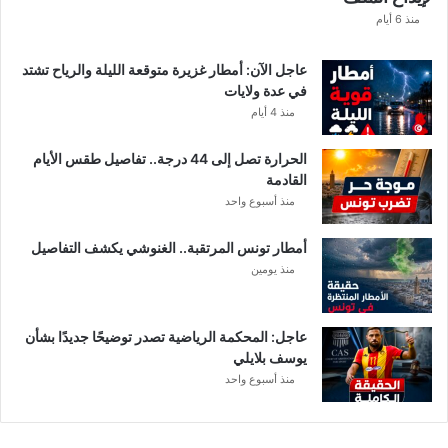
ا
منذ 6 أيام
ب
ا
عاجل الآن: أمطار غزيرة متوقعة الليلة والرياح تشتد
ت
في عدة ولايات
ه
منذ 4 أيام
ف
ي
الحرارة تصل إلى 44 درجة.. تفاصيل طقس الأيام
ا
القادمة
ل
منذ أسبوع واحد
إ
ف
أمطار تونس المرتقبة.. الغنوشي يكشف التفاصيل
ر
منذ يومين
ي
ق
ي
عاجل: المحكمة الرياضية تصدر توضيحًا جديدًا بشأن
يوسف بلايلي
منذ أسبوع واحد