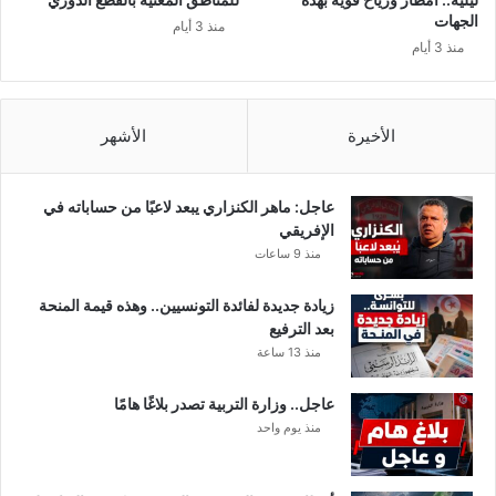
ح
الجهات
منذ 3 أيام
و
منذ 3 أيام
ا
ر
»
.
الأخيرة
الأشهر
.
.
و
عاجل: ماهر الكنزاري يبعد لاعبًا من حساباته في
م
الإفريقي
ح
منذ 9 ساعات
ا
و
زيادة جديدة لفائدة التونسيين.. وهذه قيمة المنحة
ل
بعد الترفيع
ة
منذ 13 ساعة
ا
ف
عاجل.. وزارة التربية تصدر بلاغًا هامًا
ت
منذ يوم واحد
ك
ا
ك