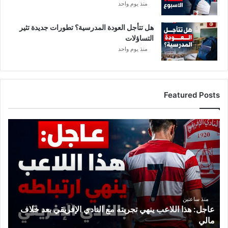
ل
منذ يوم واحد
ط
ع
هل تتأجل العودة المدرسية؟ تطورات جديدة تثير
ا
التساؤلات
م
منذ يوم واحد
Featured Posts
ع
ا
ج
ل
:
ه
ذ
ا
منذ ساعتين
عاجل: هذا اللاعب ينهي تجربته مع النادي الإفريقي بعد خلاف
ا
مالي
ل