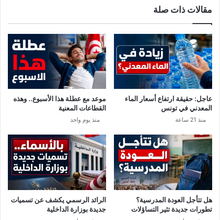
مقالات ذات صلة
ح
ت
ة
م
ت
ا
ف
ل
و
ت
ق
ف
ا
ط
ل
ن
ـ
ل
عاجل: حقيقة ارتفاع أسعار الماء
موعد مع عطلة هذا الأسبوع.. وهذه
2
ه
المعدني في تونس
القطاعات المعنية
0
ف
منذ 21 ساعة
منذ يوم واحد
0
ي
م
ت
ل
و
ي
ن
و
س
ن
.
ل
.
أ
هل تتأجل العودة المدرسية؟
الرائد الرسمي يكشف عن تسميات
ح
تطورات جديدة تثير التساؤلات
جديدة بوزارة الداخلية
د