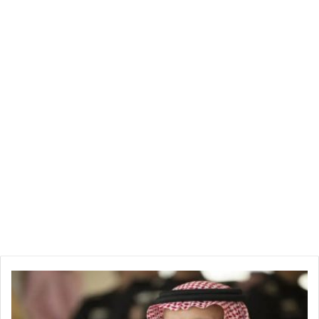
ا
ل
م