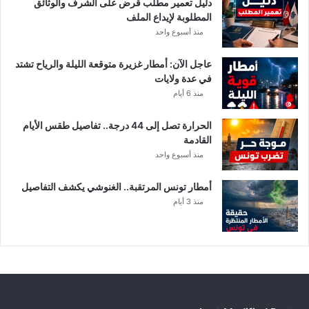
دليل تعمير مطلب قرض على الشرف والوثائق
ا
المطلوبة لإيداع الملف
ل
منذ أسبوع واحد
إ
ف
عاجل الآن: أمطار غزيرة متوقعة الليلة والرياح تشتد
ر
في عدة ولايات
ي
منذ 6 أيام
ق
ي
الحرارة تصل إلى 44 درجة.. تفاصيل طقس الأيام
ب
القادمة
ع
منذ أسبوع واحد
د
خ
أمطار تونس المرتقبة.. الغنوشي يكشف التفاصيل
ل
منذ 3 أيام
ا
ف
م
ا
ل
ي