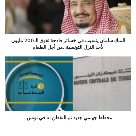
ل
ك
س
ل
م
ا
ن
الملك سلمان يتسبب في خسائر فادحة تفوق الـ200 مليون
ي
لأحد النزل التونسية..من أجل الطعام
ت
س
م
ب
خ
ب
ط
ف
ط
ي
ج
خ
ه
س
ن
ا
م
ئ
ي
ر
ج
مخطط جهنمي جديد تم التفطن له في تونس..
ف
د
ا
ي
د
د