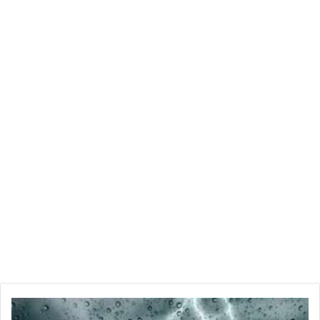
الطقس:
أمطار