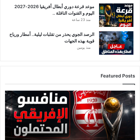
موعد قرعة دوري أبطال أفريقيا 2026-2027
اليوم و القنوات الناقلة ..
منذ 23 ساعة
الرصد الجوي يحذر من تقلبات ليلية.. أمطار ورياح
قوية بهذه الجهات
منذ يومين
Featured Posts
قائمة
منافسي
النادي
الإفريقي
قبل
قرعة
دوري
أبطال