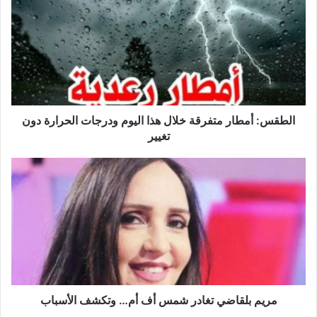
متفرقة
خلال
هذا
اليوم
ودرجات
الحرارة
دون
تغيير
الطقس: أمطار متفرقة خلال هذا اليوم ودرجات الحرارة دون
تغيير
مريم
بلقاضي
تغادر
شمس
أف
أم…
وتكشف
الأسباب
مريم بلقاضي تغادر شمس أف أم… وتكشف الأسباب