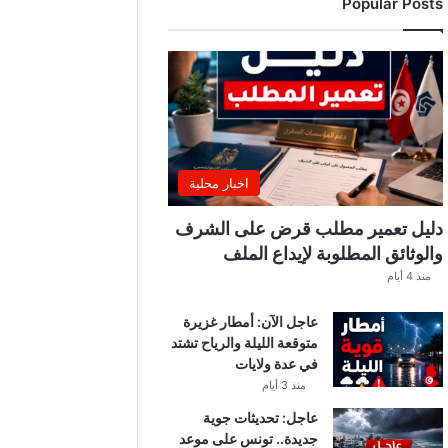
Popular Posts
ب
ة
.
.
ا
ل
غ
ن
و
اخبار محلية
ش
ي
دليل تعمير مطلب قرض على الشرف
ي
والوثائق المطلوبة لإيداع الملف
ك
منذ 4 أيام
ش
ف
عاجل الآن: أمطار غزيرة
ا
متوقعة الليلة والرياح تشتد
ل
في عدة ولايات
ت
ف
منذ 3 أيام
ا
عاجل: تحديثات جوية
ص
جديدة.. تونس على موعد
ي