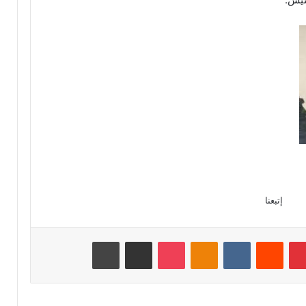
إتبعنا
بينتيريست
‏Reddit
‏VKontakte
Odnoklassniki
‫Pocket
مشاركة عبر البريد
طباعة