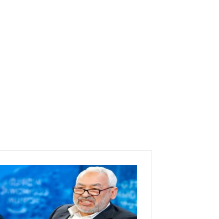
ب
ع
د
ا
ت