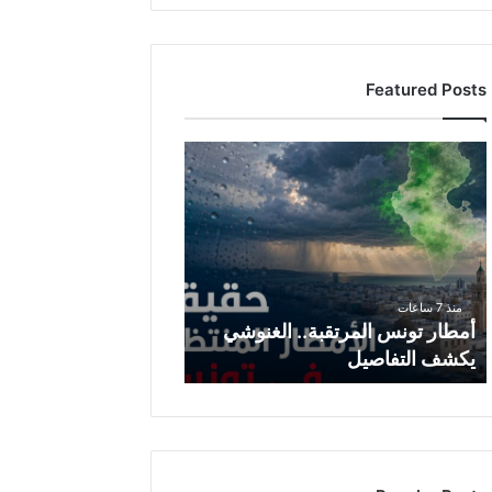
Featured Posts
أ
م
ط
ا
ر
ت
و
منذ 7 ساعات
ن
أمطار تونس المرتقبة.. الغنوشي
س
يكشف التفاصيل
ا
ل
م
ر
ت
ق