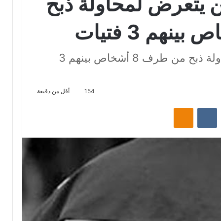
ن يتعرض لمحاولة ذبح
الزهراء : عون أمن يتعرض لمحاولة ذبح من طرف 8 أشخاص بينهم 3
154
أقل من دقيقة
‏Reddit
‏VKontakte
Odnoklassniki