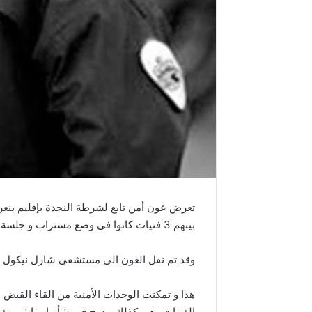
بينهم 3 فتيات كانوا في وضع مستراب و جلسة خمرية بجهة الزهراء برج الوزير.
وقد تم نقل العون الى مستشفى شارل نيكول أ
هذا و تمكنت الوحدات الأمنية من القاء القب
الفتيات وهي كذلك مدرج في شأنها مناشير تف