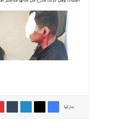
فيسبوك
‫X
لينكدإن
‏Tumblr
شاركها