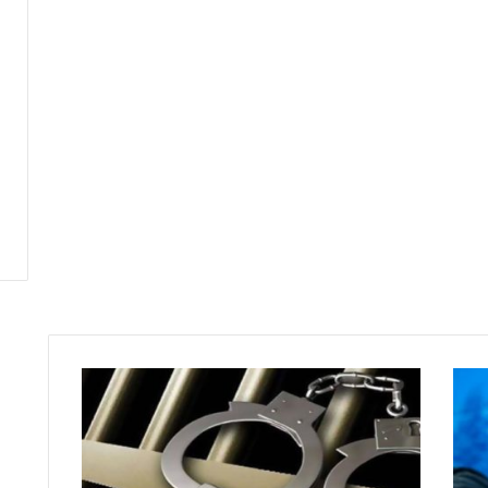
ف
ي
ا
ل
س