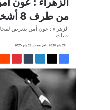
الزهراء : عون أم
من طرف 8 أشخاص بينهم 3 فتيات
فتيات
28 مايو 2020
آخر تحديث: 28 مايو 2020
فيسبوك
‫X
لينكدإن
‏Tumblr
بينتيريست