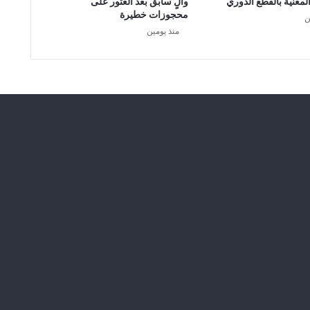
لمعنية بالقطع الدوري
والٍ سابق بعد العثور على
ع
محجوزات خطيرة
ن
ن
منذ يومين
ص
ر
ا
ت
ك
ف
ي
ر
ي
ا
ي
ر
ت
د
و
ن
أ
ق
م