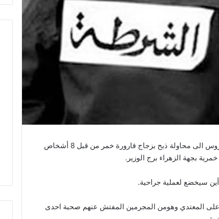
تعرض عون أمن تابع لشرطة النجدة بإقليم بنعروس الى محاولة ذبح بزجاج قارورة خمر من قبل 8 أشخاص
ين سيخضع لعملية جراحية.
ض على المعتدي وهومن المجرمين المفتش عنهم صحبة احدى
تيش.