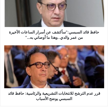
ظ
ق
ا
ئ
د
ا
ل
حافظ قائد السبسي:”سأكشف عن أسرار الساعات الأخيرة
س
من عمر والدي..وهذا ما أوصاني به…”
ب
س
ق
ي
ر
:
ر
”
ع
س
د
أ
م
ك
ا
ش
ل
ف
ت
ع
ر
قرر عدم الترشح للانتخابات التشريعية والرئاسية: حافظ قائد
ن
ش
السبسي يوضح الأسباب
أ
ح
س
ل