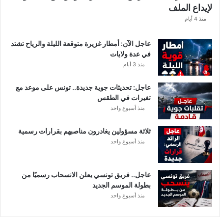
لإيداع الملف
ف
ا
منذ 4 أيام
ل
ت
عاجل الآن: أمطار غزيرة متوقعة الليلة والرياح تشتد
ف
في عدة ولايات
ا
منذ 3 أيام
ص
ي
عاجل: تحديثات جوية جديدة.. تونس على موعد مع
ل
تغيرات في الطقس
منذ أسبوع واحد
ثلاثة مسؤولين يغادرون مناصبهم بقرارات رسمية
منذ أسبوع واحد
عاجل.. فريق تونسي يعلن الانسحاب رسميًا من
بطولة الموسم الجديد
منذ أسبوع واحد