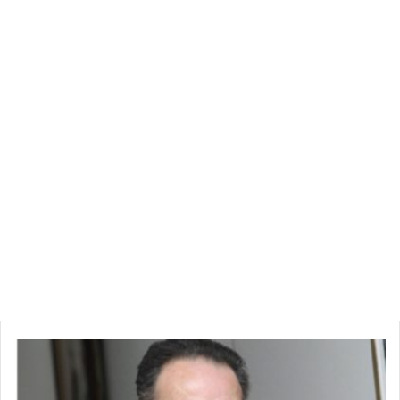
ح
ا
ف