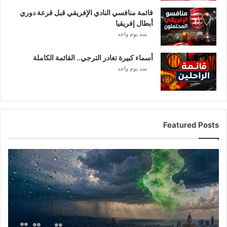
ه
ي
قائمة منافسي النادي الإفريقي قبل قرعة دوري
…
و
أبطال إفريقيا
”
ض
منذ يوم واحد
ح
ا
ل
أسماء كبيرة تغادر الترجي.. القائمة الكاملة
أ
منذ يوم واحد
س
ب
ا
ب
Featured Posts
أ
م
ط
ا
ر
ت
و