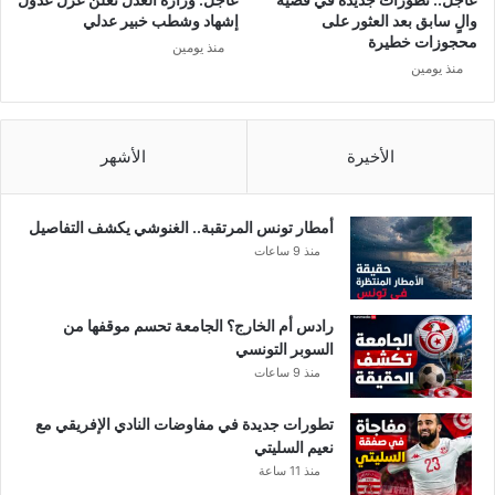
ر
ر
والٍ سابق بعد العثور على
إشهاد وشطب خبير عدلي
و
ئ
محجوزات خطيرة
منذ يومين
ا
ا
منذ يومين
ل
س
د
ي
ي
ة
.
:
الأخيرة
الأشهر
.
ح
و
ا
ه
ف
أمطار تونس المرتقبة.. الغنوشي يكشف التفاصيل
ذ
ظ
منذ 9 ساعات
ا
ق
م
ا
ا
ئ
رادس أم الخارج؟ الجامعة تحسم موقفها من
أ
د
السوبر التونسي
و
ا
منذ 9 ساعات
ص
ل
ا
س
تطورات جديدة في مفاوضات النادي الإفريقي مع
ن
ب
نعيم السليتي
ي
س
منذ 11 ساعة
ب
ي