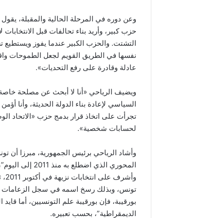
وعن دوره في المرحلة الحالية والمقبلة، يقول 
حزب كبير، وأريد بناء تحالفات قبل الانتخابات
التشتت. والحزب الكبير عندما يفوز ويستطيع ت
نفسها في الطريق القويم لجعل الطموحات واقع
عادلة وقادرة على رفع التحديات».
ويضيف الرياحي «أنا لا أبحث عن مصلحة خاصة 
السياسي لإعادة بناء الدولة الحديثة، وأنا أؤمن 
تجرأت على اتخاذ قرار بدمج حزب «الاتحاد الو
لحسابات شخصية».
وأشاد الرياحي برئيس الجمهورية، مبرزا أن تون
المحوري الذي اضط
وأش
تونس، وبذلك رسخ اسمه في سجل الزعامات الت
بورقيبة، فإن بورقيبة علم التونسيين، أما قا
الديمقراطية”، بحسب تعبيره.