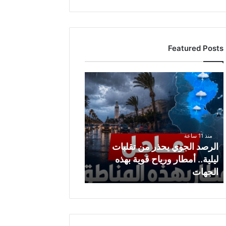
Featured Posts
ا
ل
ر
ص
د
ا
منذ 11 ساعة
ل
الرصد الجوي يحذر من تقلبات
ج
ليلية.. أمطار ورياح قوية بهذه
و
الجهات
ي
ي
ح
ذ
ر
م