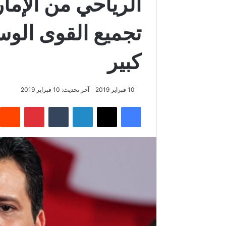
الرياحي من الإما
تجميع القوى الو
كبير
10 فبراير 2019
آخر تحديث: 10 فبراير 2019
فيسبوك
‫X
لينكدإن
‏Tumblr
بينتيريست