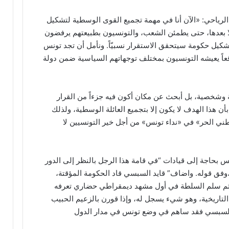
الرياحي: «الآن أنا في مهمة تجميع القوى الوسطية لتشكيل
 لا بعدها، حتى يطمئن الشعب، والتونسيون بطبيعتهم يرفضون
شكيل حكومة سيتحقق الاستقرار نسبيّاً. ونأمل أن تجد تونس
اً يعيشه التونسيون بمختلف توجهاتهم السياسية ضمن دولة
وشخصية، بل أبحث عن مكان أكون فيه جزءاً من القرار
بأن هذا الهدف لا يكون إلا بتجميع العائلة الوسطية، ولذلك
طني الحر» في «نداء تونس» من أجل خير التونسيين لا
س بحاجة إلى قيادات “في قامة هذا الرجل بالنظر إلى الدور
لع به منذ 2011 إلى اليوم”،وفق قوله. واضاف” قايد السبسي قاد الحكومة المؤقتة،
رف على انتخابات نزيهة في أكتوبر 2011، ثم سلم السلطة في أول مشهد ديمقراطي حضاري تعرفه
اريخية، وهو شيء يسجل له، وإذا قورن بالزعيم الحبيب
يد السبسي فقد ساهم في وضع تونس في مدار الدول