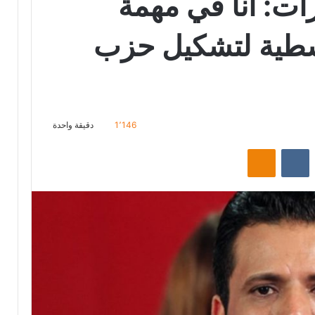
رات: أنا في مهمة
سطية لتشكيل حزب
1٬146
دقيقة واحدة
‏Reddit
‏VKontakte
Odnoklassniki