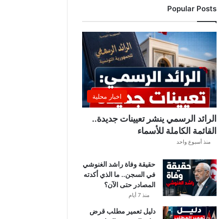
Popular Posts
ن
ت
ق
ل
ب
ا
ت
ل
ي
اخبار محلية
ل
ي
الرائد الرسمي ينشر تعيينات جديدة..
ة
القائمة الكاملة للأسماء
.
منذ أسبوع واحد
.
أ
حقيقة وفاة راشد الغنوشي
م
في السجن.. ما الذي أكدته
ط
المصادر حتى الآن؟
ا
ر
منذ 7 أيام
و
دليل تعمير مطلب قرض
ر