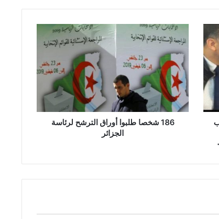
1
8
6
ش
خ
ص
ا
ط
ل
ب
ب
186 شخصا طلبوا أوراق الترشح لرئاسة
و
الجزائر
ا
أ
و
ر
ا
ق
ا
ل