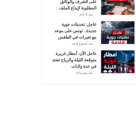
على الشرف والوثائق
ي
المطلوبة لإيداع الملف
ا
منذ 3 أيام
ح
ق
عاجل: تحديثات جوية
و
جديدة.. تونس على موعد
ي
مع تغيرات في الطقس
ة
منذ أسبوع واحد
ب
عاجل الآن: أمطار غزيرة
ه
متوقعة الليلة والرياح تشتد
ذ
في عدة ولايات
ه
منذ يوم واحد
ا
ل
ج
ه
ا
ت