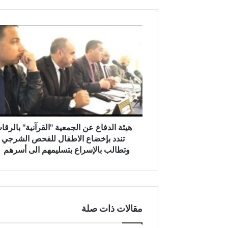
ه
ي
ئ
ة
ا
ل
د
ف
ا
ع
هيئة الدفاع عن الجمعية ''القرآنية'' بالرقا
ع
تندد بإخضاع الاطفال للفحص الشرجي
ن
وتطالب بالإسراع بتسليمهم الى أسرهم ٠
ا
ل
ج
م
ع
مقالات ذات صلة
ي
ة