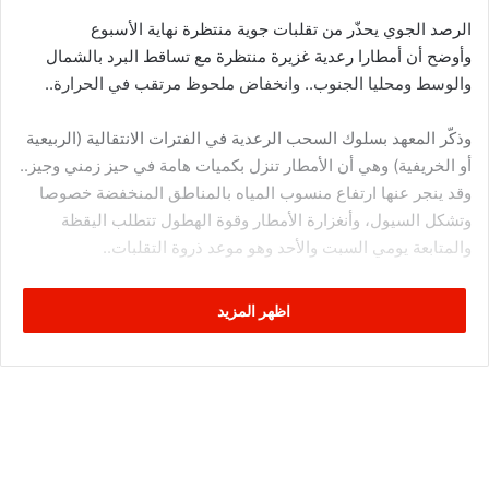
الرصد الجوي يحذّر من تقلبات جوية منتظرة نهاية الأسبوع
وأوضح أن أمطارا رعدية غزيرة منتظرة مع تساقط البرد بالشمال
والوسط ومحليا الجنوب.. وانخفاض ملحوظ مرتقب في الحرارة..
وذكّر المعهد بسلوك السحب الرعدية في الفترات الانتقالية (الربيعية
أو الخريفية) وهي أن الأمطار تنزل بكميات هامة في حيز زمني وجيز..
وقد ينجر عنها ارتفاع منسوب المياه بالمناطق المنخفضة خصوصا
وتشكل السيول، وأنغزارة الأمطار وقوة الهطول تتطلب اليقظة
والمتابعة يومي السبت والأحد وهو موعد ذروة التقلبات..
اظهر المزيد