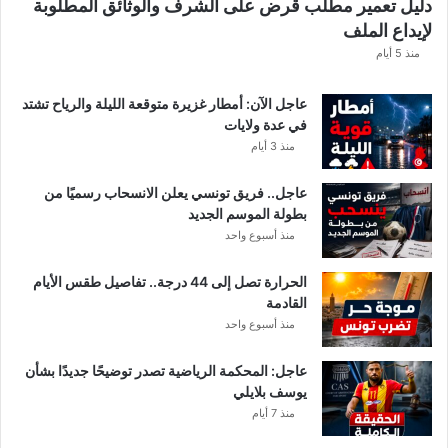
دليل تعمير مطلب قرض على الشرف والوثائق المطلوبة
لإيداع الملف
منذ 5 أيام
عاجل الآن: أمطار غزيرة متوقعة الليلة والرياح تشتد
في عدة ولايات
منذ 3 أيام
عاجل.. فريق تونسي يعلن الانسحاب رسميًا من
بطولة الموسم الجديد
منذ أسبوع واحد
الحرارة تصل إلى 44 درجة.. تفاصيل طقس الأيام
القادمة
منذ أسبوع واحد
عاجل: المحكمة الرياضية تصدر توضيحًا جديدًا بشأن
يوسف بلايلي
منذ 7 أيام