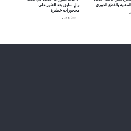
لمعنية بالقطع الدوري
والٍ سابق بعد العثور على
محجوزات خطيرة
ن
منذ يومين