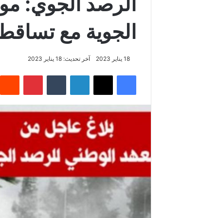
الرصد الجوي: موع
الجوية مع تساقط
18 يناير 2023
آخر تحديث: 18 يناير 2023
فيسبوك
‫X
لينكدإن
بينتيريس