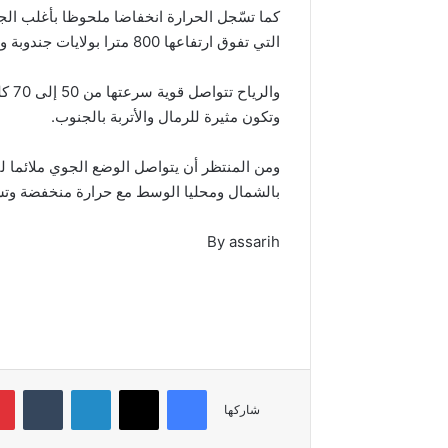
كما تسّجل الحرارة انخفاضا ملحوظا بأغلب الج
التي تفوق ارتفاعها 800 مترا بولايات جندوبة والكاف وسليانة والقصرين.
وتكون مثيرة للرمال والأتربة بالجنوب.
بالشمال ومحليا الوسط مع حرارة منخفضة وتساقط
By assarih
فيسبوك
‫X
لينكدإن
شاركها