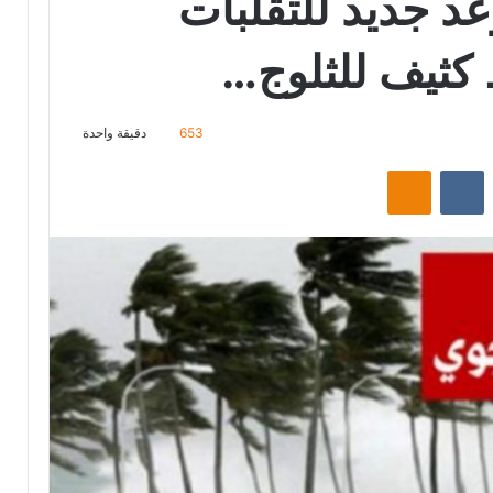
د جديد للتقلبات
 كثيف للثلوج…
653
دقيقة واحدة
ت
Odnoklassniki