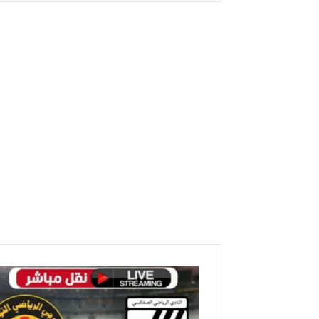
مباراة
النادي
الصفاقسي
والترجي