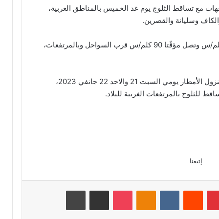
هات مع تساقط الثلوج يوم غد الخميس بالمناطق الغربية،
والرياح تتواصل قوية سرعتها من 50 إلى 70 كلم/س وتصل مؤقّتا 90 كلم/س قرب السواحل وبالمرتفعات،
ومن المنتظر أن يتواصل الوضع الجوي ملائما لنزول الأمطار يومي السبت 21 والاحد 22 جانفي 2023،
 للثلوج بالمرتفعات الغربية للبلاد.
إتبعنا
بينتيريست
Odnoklassniki
‫Pocket
مشاركة عبر البريد
طباعة