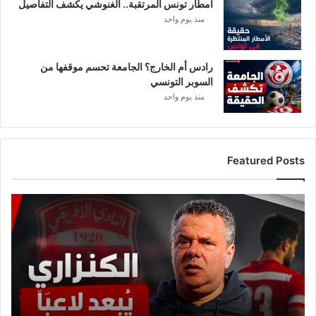
ي
أمطار تونس المرتقبة.. الغنوشي يكشف التفاصيل
منذ يوم واحد
رادس أم الخارج؟ الجامعة تحسم موقفها من
السوبر التونسي
منذ يوم واحد
Featured Posts
ع
ا
ج
ل
:
م
ا
ه