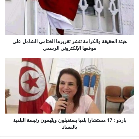
ة
ا
ل
ح
ق
ي
ق
هيئة الحقيقة والكرامة تنشر تقريرها الختامي الشامل على
ة
موقعها الإلكتروني الرسمي
و
ا
ب
ل
ا
ك
ر
ر
د
ا
و
م
:
ة
1
ت
7
ن
م
ش
س
باردو : 17 مستشارا بلديا يستقيلون ويتّهمون رئيسة البلدية
ر
ت
بالفساد
ت
ش
ق
ا