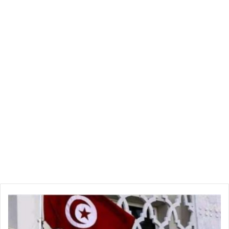
ه
ي
ئ