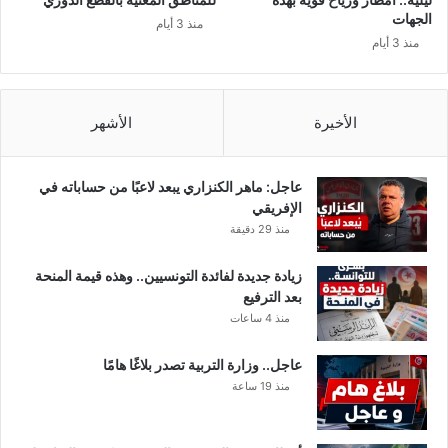
م
ن
الجهات
منذ 3 أيام
و
ر
منذ 3 أيام
ق
ئ
ع
ي
ه
س
ا
ة
الأخيرة
الأشهر
ا
ا
ل
ل
إ
ب
عاجل: ماهر الكنزاري يبعد لاعبًا من حساباته في
ل
ل
الإفريقي
ك
د
منذ 29 دقيقة
ت
ي
ر
ة
زيادة جديدة لفائدة التونسيين.. وهذه قيمة المنحة
و
ب
بعد الترفيع
ن
ا
منذ 4 ساعات
ي
ل
ا
ف
عاجل.. وزارة التربية تصدر بلاغًا هامًا
ل
س
منذ 19 ساعة
ر
ا
س
د
م