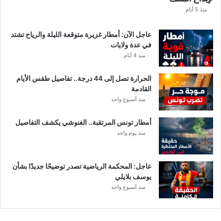
ا
منذ 5 أيام
ب
ا
عاجل الآن: أمطار غزيرة متوقعة الليلة والرياح تشتد
ت
في عدة ولايات
ه
منذ 4 أيام
ف
ي
الحرارة تصل إلى 44 درجة.. تفاصيل طقس الأيام
ا
القادمة
ل
منذ أسبوع واحد
إ
ف
أمطار تونس المرتقبة.. الغنوشي يكشف التفاصيل
ر
منذ يوم واحد
ي
ق
ي
عاجل: المحكمة الرياضية تصدر توضيحًا جديدًا بشأن
يوسف بلايلي
منذ أسبوع واحد