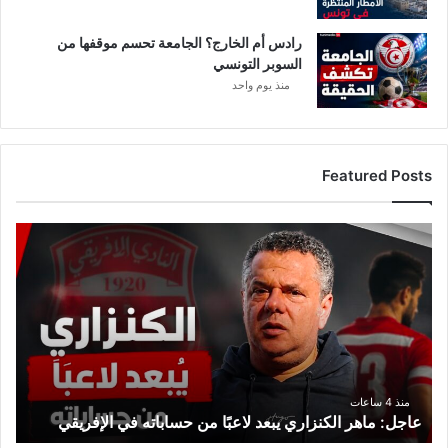
رادس أم الخارج؟ الجامعة تحسم موقفها من
السوبر التونسي
منذ يوم واحد
Featured Posts
عاجل:
ماهر
الكنزاري
يبعد
لاعبًا
من
حساباته
في
الإفريقي
منذ 4 ساعات
عاجل: ماهر الكنزاري يبعد لاعبًا من حساباته في الإفريقي