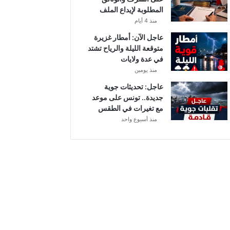
أ
المطلوبة لإيداع الملف
ب
منذ 4 أيام
ط
ا
عاجل الآن: أمطار غزيرة
ل
متوقعة الليلة والرياح تشتد
إ
في عدة ولايات
ف
منذ يومين
ر
عاجل: تحديثات جوية
ي
جديدة.. تونس على موعد
ق
مع تغيرات في الطقس
ي
منذ أسبوع واحد
ا