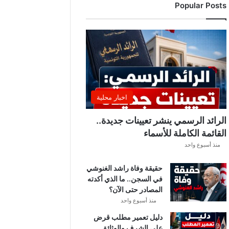
Popular Posts
د
ي
ا
ل
إ
ف
ر
ي
ق
اخبار محلية
ي
ق
الرائد الرسمي ينشر تعيينات جديدة..
ب
القائمة الكاملة للأسماء
ل
منذ أسبوع واحد
ق
ر
حقيقة وفاة راشد الغنوشي
ع
في السجن.. ما الذي أكدته
ة
المصادر حتى الآن؟
د
و
منذ أسبوع واحد
ر
دليل تعمير مطلب قرض
ي
على الشرف والوثائق