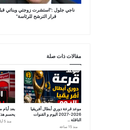
:
"
ناجي جلول :"استشرت زوجتي وبناتي قب
ا
قرار الترشح للرئاسة"
س
ت
ش
ر
ت
ز
مقالات ذات صلة
و
ج
ت
ي
و
ب
ن
ا
ت
موعد قرعة دوري أبطال أفريقيا
بعد أيام 
ي
2026-2027 اليوم و القنوات
يحسم هذا ا
ق
الناقلة ..
منذ 5 أيام
ب
منذ 15 ساعة