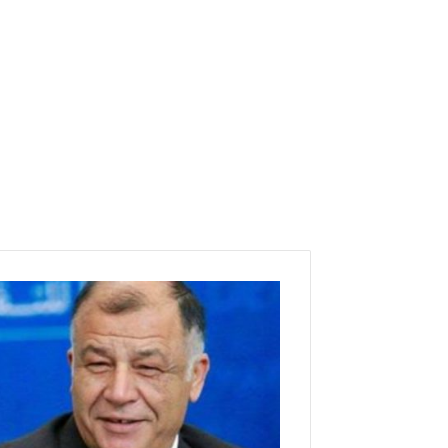
ن
ا
ج
ي
ج
ل
و
ل