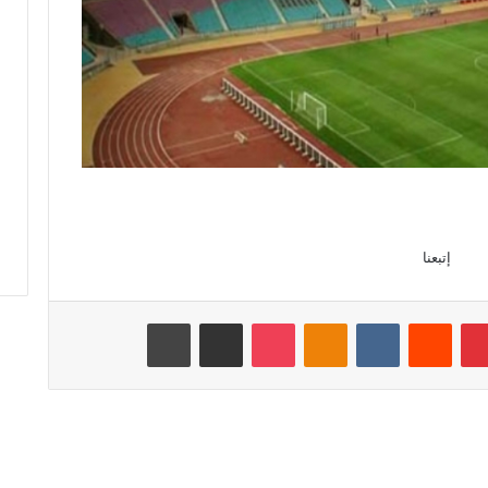
إتبعنا
بينتيريست
‏Reddit
‏VKontakte
Odnoklassniki
‫Pocket
مشاركة عبر البريد
طباعة