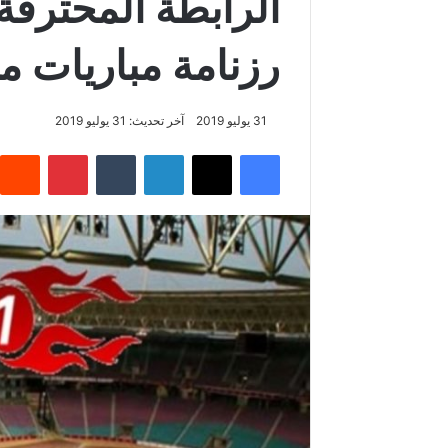
رزنامة مباريات م
31 يوليو 2019
آخر تحديث: 31 يوليو 2019
فيسبوك
‫X
لينكدإن
‏Tumblr
بينتيريست