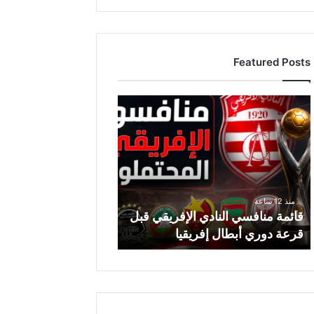
Featured Posts
ق
ا
ئ
م
ة
م
ن
منذ 12 ساعة
ا
قائمة منافسي النادي الإفريقي قبل
ف
قرعة دوري أبطال إفريقيا
س
ي
ا
ل
ن
ا