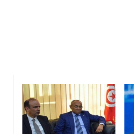
ت
ف
ا
ص
ي
ل
م
ل