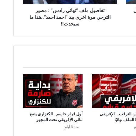
ف
ل
“
تفاصيل ملف “نهائي رادس” : مصير
ن
الترجي مرة اخرى بيد “احمد احمد”..هذا ما
ه
سيحدث!!
ا
ئ
ي
ر
ا
د
س
”
:
م
ص
ي
ر
ا
من الترقب… الإفريقي
أول قرار حاسم.. الكنزاري يضع
ل
لملف نهائيًا
ثنائي الإفريقي تحت المجهر
ت
منذ 6 أيام
ر