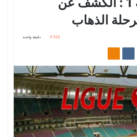
الرابطة المحترفة 1 : الكشف عن
رحلة الذهاب
2٬322
دقيقة واحدة
‏Reddit
‏VKontakte
Odnoklassniki