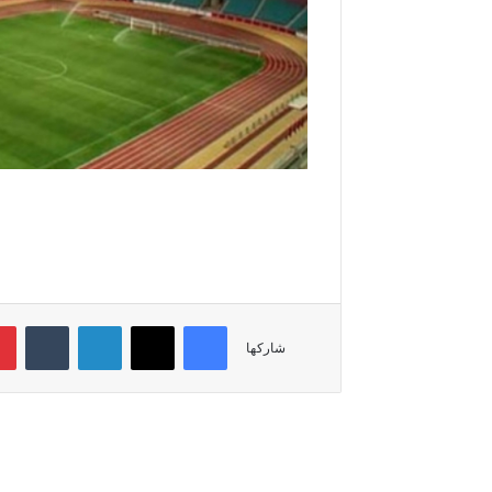
فيسبوك
‫X
لينكدإن
‏Tumblr
شاركها