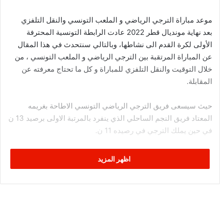
موعد مباراة الترجي الرياضي و الملعب التونسي والنقل التلفزي
بعد نهاية مونديال قطر 2022 عادت الرابطة التونسية المحترفة
الأولى لكرة القدم الى نشاطها، وبالتالي سنتحدث في هذا المقال
عن المباراة المرتقبة بين الترجي الرياضي و الملعب التونسي ، من
خلال التوقيت والنقل التلفزي للمباراة و كل ما تحتاج معرفته عن
المقابلة.
حيث سيسعى فريق الترجي الرياضي التونسي الاطاحة بغريمه
المعتاد فريق النجم الساحلي الذي ينفرد بالمرتبة الاولى برصيد 13 ن
في حين يملك الترجي في رصيده 11 ن.
و يواجه فريق الملعب التونسي ضيفه الترجي الرياضي في اطار
اظهر المزيد
الجولة الثالثة (جولة مؤجلة) من الرابطة المحترفة الاولى لكرة القدم
وذالك يوم غد الاربعاء 21 ديسمبر 2022 انطلاقا من الساعة الثانية
بعد الزوال.
ملعب مباراة الترجي الرياضي و الملعب التونسي