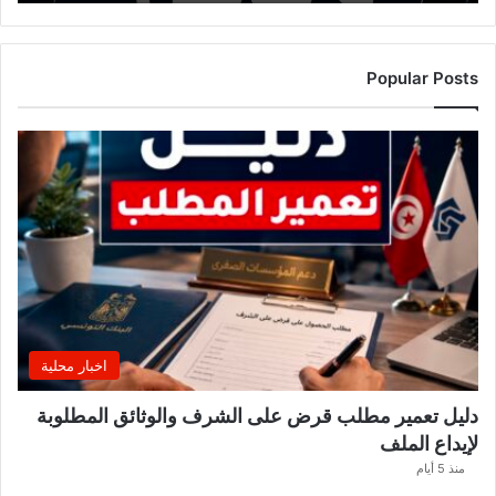
ة
ا
ل
ت
Popular Posts
ر
ب
ي
ة
ت
ص
د
ر
ب
ل
ا
غً
اخبار محلية
ا
ه
دليل تعمير مطلب قرض على الشرف والوثائق المطلوبة
ا
لإيداع الملف
مً
ا
منذ 5 أيام