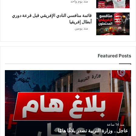
منذ يوم واحد
قائمة منافسي النادي الإفريقي قبل قرعة دوري
أبطال إفريقيا
منذ يومين
Featured Posts
ع
ا
ج
ل
.
.
و
ز
ا
منذ 14 ساعة
عاجل.. وزارة التربية تصدر بلاغًا هامًا
ر