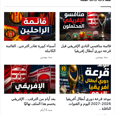
ل
ر
“
ب
ع
ي
ل
ة
ي
ع
ش
ل
و
ى
رّ
ز
قائمة منافسي النادي الإفريقي قبل
أسماء كبيرة تغادر الترجي.. القائمة
ب
ع
قرعة دوري أبطال إفريقيا
الكاملة
”
ي
منذ يومين
منذ يومين
م
ك
و
ر
ي
ا
ا
ل
موعد قرعة دوري أبطال أفريقيا
بعد أيام من الترقب… الإفريقي
ش
2026-2027 اليوم و القنوات
يحسم هذا الملف نهائيًا
م
الناقلة ..
منذ 6 أيام
ا
منذ يومين