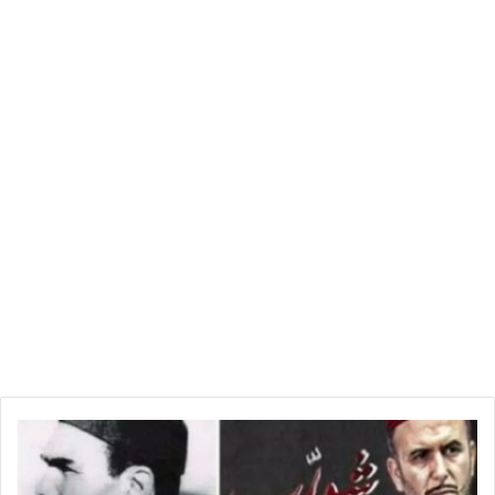
ل
ه
ذ