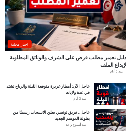
ص
د
ر
ب
ل
ا
غً
اخبار محلية
ا
ه
دليل تعمير مطلب قرض على الشرف والوثائق المطلوبة
ا
لإيداع الملف
مً
ا
منذ 5 أيام
عاجل الآن: أمطار غزيرة متوقعة الليلة والرياح تشتد
في عدة ولايات
منذ 3 أيام
عاجل.. فريق تونسي يعلن الانسحاب رسميًا من
بطولة الموسم الجديد
منذ أسبوع واحد