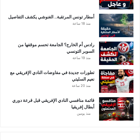
و
ة
ن
ا
س
أمطار تونس المرتقبة.. الغنوشي يكشف التفاصيل
ل
!
منذ 18 ساعة
ع
ا
م
رادس أم الخارج؟ الجامعة تحسم موقفها من
ة
السوبر التونسي
منذ 19 ساعة
تطورات جديدة في مفاوضات النادي الإفريقي مع
نعيم السليتي
منذ 20 ساعة
قائمة منافسي النادي الإفريقي قبل قرعة دوري
أبطال إفريقيا
منذ يومين