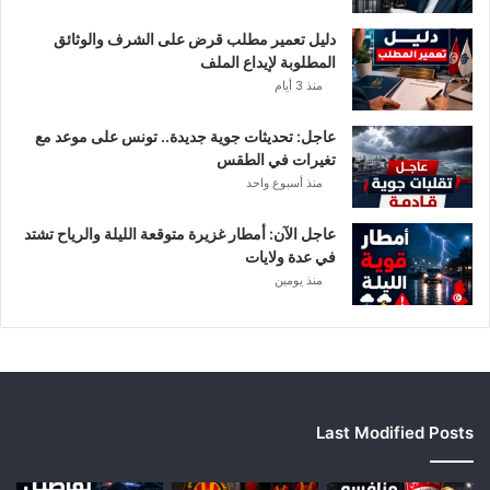
ي
أ
دليل تعمير مطلب قرض على الشرف والوثائق
ب
المطلوبة لإيداع الملف
ط
منذ 3 أيام
ا
ل
عاجل: تحديثات جوية جديدة.. تونس على موعد مع
إ
تغيرات في الطقس
ف
منذ أسبوع واحد
ر
ي
ق
عاجل الآن: أمطار غزيرة متوقعة الليلة والرياح تشتد
ي
في عدة ولايات
ا
منذ يومين
Last Modified Posts