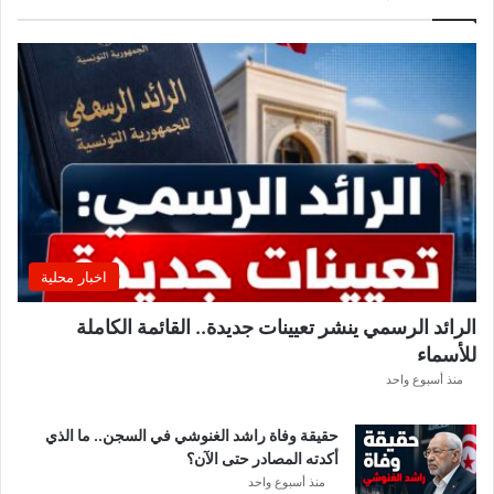
ا
د
ي
ا
ل
إ
ف
ر
ي
ق
ي
ق
اخبار محلية
ب
ل
الرائد الرسمي ينشر تعيينات جديدة.. القائمة الكاملة
ق
للأسماء
ر
ع
منذ أسبوع واحد
ة
د
حقيقة وفاة راشد الغنوشي في السجن.. ما الذي
و
أكدته المصادر حتى الآن؟
ر
منذ أسبوع واحد