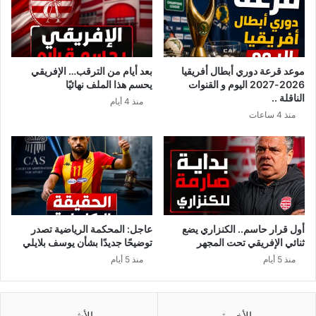
ض
ا
ا
ر
ي
ا
ا
ل
ا
ك
موعد قرعة دوري أبطال أفريقيا
بعد أيام من الترقب… الإفريقي
ل
ه
2026-2027 اليوم و القنوات
يحسم هذا الملف نهائيًا
ف
ر
الناقلة ..
منذ 4 أيام
س
ب
منذ 4 ساعات
ا
ا
د
ئ
ا
ي
ل
ف
م
ي
ا
ه
ل
ذ
ي
ه
أول قرار حاسم.. الكنزاري يضع
عاجل: المحكمة الرياضية تصدر
ا
ثنائي الإفريقي تحت المجهر
توضيحًا جديدًا بشأن يوسف بلايلي
ل
منذ 5 أيام
منذ 5 أيام
م
ن
ا
ط
الأخيرة
الأشهر