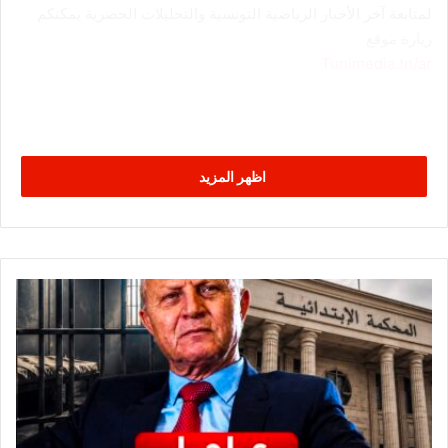
لمتابعة آخر الأخبار الرياضية التونسية والتحليلات الحصرية يمكنكم
زيارة موقع
Tunimedia.tn/ar
اظهر المزيد
ح
ك
م
ج
د
ي
د
ب