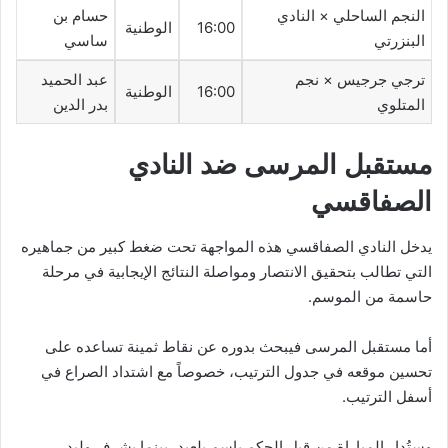
النجم الساحلي × النادي
حسام بن
16:00
الوطنية
البنزرتي
ساسي
ترجي جرجيس × نجم
عبد الحميد
16:00
الوطنية
المتلوي
بدر الدين
مستقبل المرسى ضد النادي
الصفاقسي
يدخل النادي الصفاقسي هذه المواجهة تحت ضغط كبير من جماهيره
التي تطالب بتحقيق الانتصار ومواصلة النتائج الإيجابية في مرحلة
حاسمة من الموسم.
أما مستقبل المرسى فيبحث بدوره عن نقاط ثمينة تساعده على
تحسين موقعه في جدول الترتيب، خصوصاً مع اشتداد الصراع في
أسفل الترتيب.
وستُدار المباراة من قبل الحكم باسم بلعيد، بينما يشرف وليد