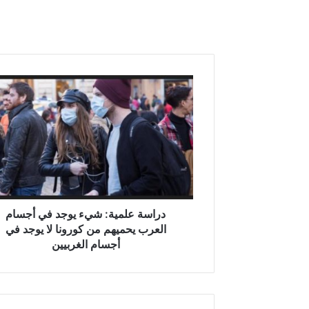
د
ر
ا
س
ة
ع
ل
م
ي
ة
دراسة علمية: شيء يوجد في أجسام
:
العرب يحميهم من كورونا لا يوجد في
ش
أجسام الغربيين
ي
ء
ي
و