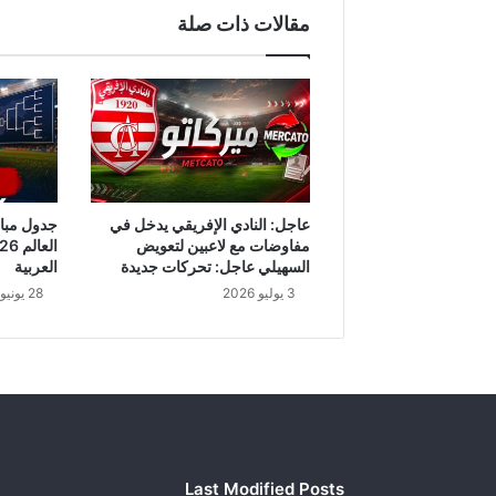
ج
مقالات ذات صلة
د
ف
ي
أ
ج
س
ا
م
ا
عاجل: النادي الإفريقي يدخل في
ل
مفاوضات مع لاعبين لتعويض
ع
السهيلي عاجل: تحركات جديدة
العربية
ر
3 يوليو 2026
28 يونيو 2026
ب
ي
ح
م
ي
ه
م
م
Last Modified Posts