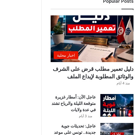
Popular Posts
ب
ة
.
.
ا
ل
غ
ن
و
اخبار محلية
ش
ي
دليل تعمير مطلب قرض على الشرف
ي
والوثائق المطلوبة لإيداع الملف
ك
منذ 4 أيام
ش
ف
عاجل الآن: أمطار غزيرة
ا
متوقعة الليلة والرياح تشتد
ل
في عدة ولايات
ت
ف
منذ 3 أيام
ا
عاجل: تحديثات جوية
ص
جديدة.. تونس على موعد
ي