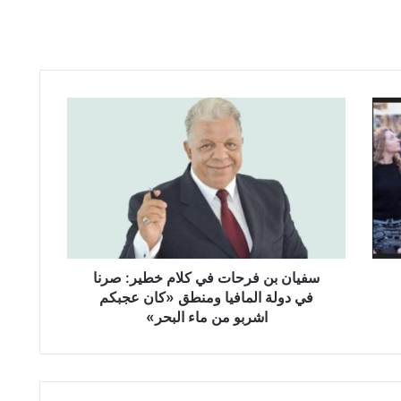
س
ف
ي
ا
ن
ب
ن
ف
ر
ح
سفيان بن فرحات في كلام خطير: صرنا
ا
في دولة المافيا ومنطق «كان عجبكم
ت
اشربو من ماء البحر»
ف
ي
ك
ل