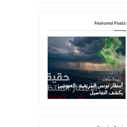
Featured Posts
أ
م
ط
ا
ر
ت
و
منذ 3 ساعات
ن
أمطار تونس المرتقبة.. الغنوشي
س
يكشف التفاصيل
ا
ل
م
ر
ت
ق