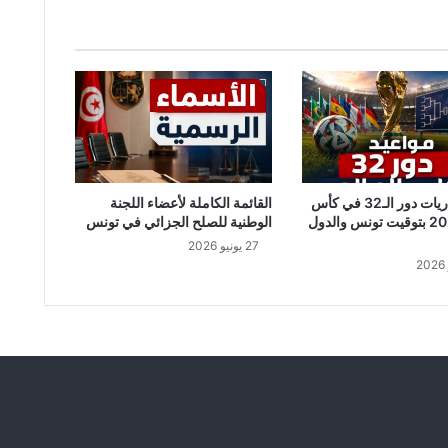
ا
م
خ
ط
ي
ر
:
ص
ر
ن
جدول مباريات دور الـ32 في كأس
القائمة الكاملة لأعضاء اللجنة
ا
العالم 2026 بتوقيت تونس والدول
الوطنية للصلح الجزائي في تونس
ف
27 يونيو 2026
ي
د
و
ل
ة
ا
ل
م
ا