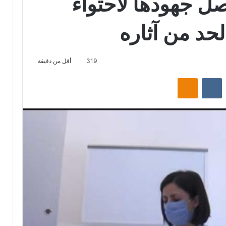
صل جهودها لاحتواء
حد من آثاره
319
أقل من دقيقة
‏Reddit
‏VKontakte
Odnoklassniki