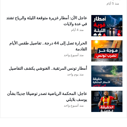
ا
منذ 5 أيام
ب
ا
عاجل الآن: أمطار غزيرة متوقعة الليلة والرياح تشتد
ت
في عدة ولايات
ه
منذ 4 أيام
ف
ي
الحرارة تصل إلى 44 درجة.. تفاصيل طقس الأيام
ا
القادمة
ل
منذ أسبوع واحد
إ
ف
أمطار تونس المرتقبة.. الغنوشي يكشف التفاصيل
ر
منذ يوم واحد
ي
ق
ي
عاجل: المحكمة الرياضية تصدر توضيحًا جديدًا بشأن
يوسف بلايلي
منذ أسبوع واحد