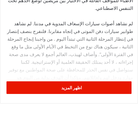
الأطباء للمواقف القاتلة في الاختيار بين مريضين لوضع أحدهم تحت
التنفس الاصطناعي.
لم نشاهد أصوات سيارات الإسعاف المدوية في مدننا. لم نشاهد
طوابير سيارات دفن الموتى في إتجاه مقابرنا. فلنفرح بنصف إنتصار
في إنتظار المرحلة الثانية التي تبتدأ اليوم . من واجبنا إنجاح المرحلة
الثانية ، سيكون هناك نوع من التخبط في الأيام الأولى مثل ما وقع
في الفترة الأولى”. وأضاف لهيذب، العالم أجمع لا يعرف مدى صحة
إجراءاته ، لا أحد يمتلك الحقيقة العلمية أو الإستراتيجية. لكننا
سنواصل في نفس الحذر للمحافظة على صحة المواطنين مع توفير
موارد ودخل لهم ولعائلاتهم، مؤكدا أن الهدف بداية من اليوم هو
تحويل نصف النجاح إلى نجاح كامل.
اظهر المزيد