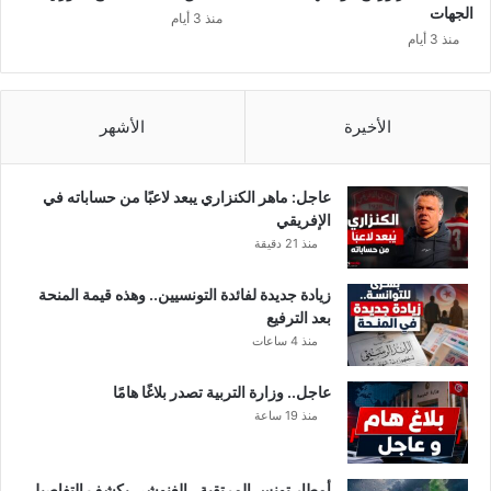
ر
الجهات
منذ 3 أيام
ن
منذ 3 أيام
ا
ب
ع
د
الأخيرة
الأشهر
ك
و
ر
عاجل: ماهر الكنزاري يبعد لاعبًا من حساباته في
و
الإفريقي
ن
منذ 21 دقيقة
ا
!
زيادة جديدة لفائدة التونسيين.. وهذه قيمة المنحة
بعد الترفيع
منذ 4 ساعات
عاجل.. وزارة التربية تصدر بلاغًا هامًا
منذ 19 ساعة
أمطار تونس المرتقبة.. الغنوشي يكشف التفاصيل