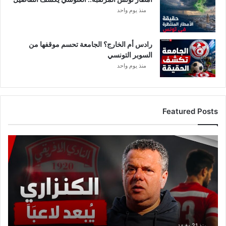
منذ يوم واحد
رادس أم الخارج؟ الجامعة تحسم موقفها من
السوبر التونسي
منذ يوم واحد
Featured Posts
ع
ا
ج
ل
:
م
ا
ه
ر
منذ 21 دقيقة