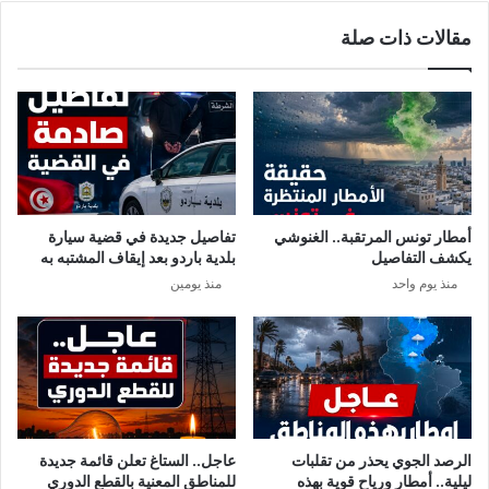
ز
ن
مقالات ذات صلة
م
ي
ة
ح
ك
ذ
و
ر
ر
:
و
ا
ن
ل
ا
ك
و
أمطار تونس المرتقبة.. الغنوشي
تفاصيل جديدة في قضية سيارة
ل
يكشف التفاصيل
بلدية باردو بعد إيقاف المشتبه به
ي
منذ يوم واحد
منذ يومين
ر
ا
ف
ي
ا
ن
ت
ظ
الرصد الجوي يحذر من تقلبات
عاجل.. الستاغ تعلن قائمة جديدة
ا
ليلية.. أمطار ورياح قوية بهذه
للمناطق المعنية بالقطع الدوري