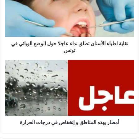
ب
ة
ا
ط
ب
ا
ء
نقابة اطباء الأسنان تطلق نداء عاجلا حول الوضع الوبائي في
ا
تونس
ل
أ
أ
س
م
ن
ط
ا
ا
ن
ر
ت
ب
ط
ه
ل
ذ
ق
ه
ن
ا
أمطار بهذه المناطق و إنخفاض في درجات الحرارة
د
ل
ا
م