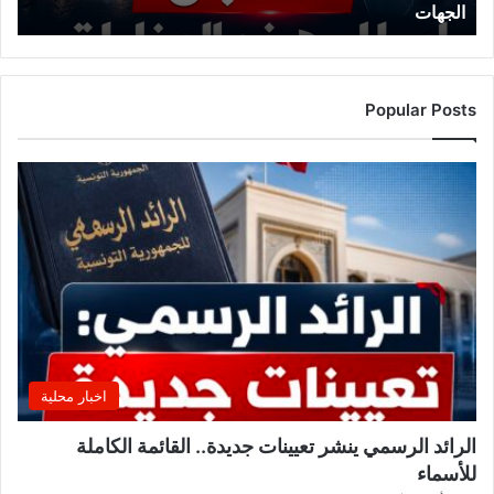
الجهات
ي
ي
ح
ذ
ر
Popular Posts
م
ن
ت
ق
ل
ب
ا
ت
ل
ي
ل
ي
اخبار محلية
ة
.
الرائد الرسمي ينشر تعيينات جديدة.. القائمة الكاملة
.
للأسماء
أ