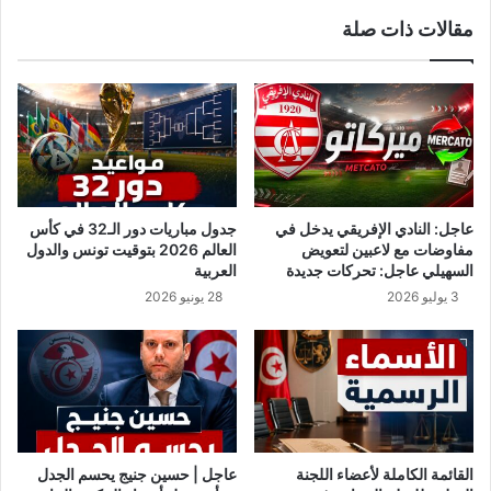
ء
ن
مقالات ذات صلة
ع
ا
ا
ط
ج
ق
ل
و
ا
إ
ح
ن
و
خ
ل
ف
ا
ا
عاجل: النادي الإفريقي يدخل في
جدول مباريات دور الـ32 في كأس
ل
ض
مفاوضات مع لاعبين لتعويض
العالم 2026 بتوقيت تونس والدول
و
ف
السهيلي عاجل: تحركات جديدة
العربية
ض
ي
3 يوليو 2026
28 يونيو 2026
ع
د
ا
ر
ل
ج
و
ا
ب
ت
ا
ا
ئ
ل
ي
ح
القائمة الكاملة لأعضاء اللجنة
عاجل | حسين جنيج يحسم الجدل
ف
ر