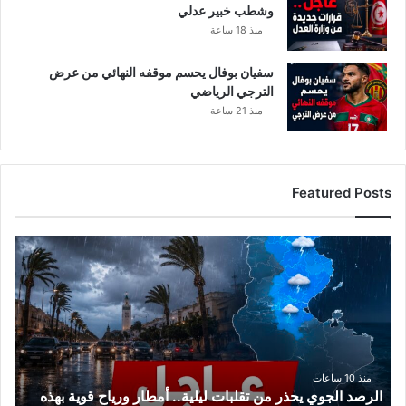
وشطب خبير عدلي
منذ 18 ساعة
سفيان بوفال يحسم موقفه النهائي من عرض
الترجي الرياضي
منذ 21 ساعة
Featured Posts
ا
ل
ر
ص
د
ا
ل
ج
منذ 10 ساعات
الرصد الجوي يحذر من تقلبات ليلية.. أمطار ورياح قوية بهذه
و