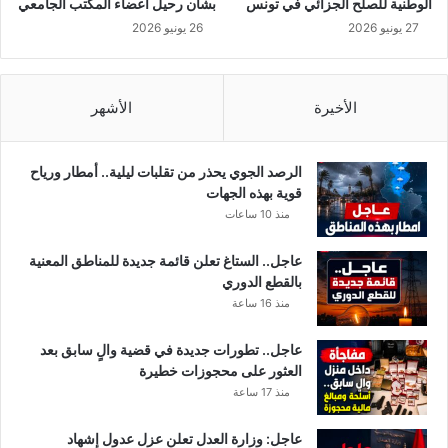
الوطنية للصلح الجزائي في تونس
بشأن رحيل أعضاء المكتب الجامعي
ي
ا
27 يونيو 2026
26 يونيو 2026
ت
ر
و
ة
ن
س
الأخيرة
الأشهر
الرصد الجوي يحذر من تقلبات ليلية.. أمطار ورياح
قوية بهذه الجهات
منذ 10 ساعات
عاجل.. الستاغ تعلن قائمة جديدة للمناطق المعنية
بالقطع الدوري
منذ 16 ساعة
عاجل.. تطورات جديدة في قضية والٍ سابق بعد
العثور على محجوزات خطيرة
منذ 17 ساعة
عاجل: وزارة العدل تعلن عزل عدول إشهاد