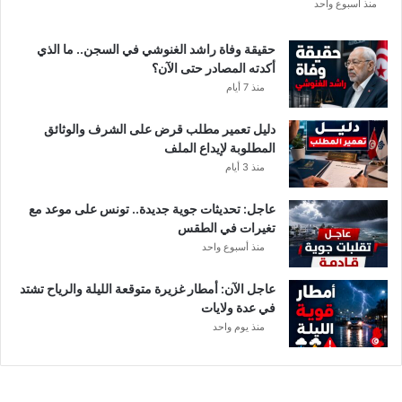
م
منذ أسبوع واحد
ط
ا
حقيقة وفاة راشد الغنوشي في السجن.. ما الذي
ر
أكدته المصادر حتى الآن؟
و
منذ 7 أيام
ر
ي
دليل تعمير مطلب قرض على الشرف والوثائق
ا
المطلوبة لإيداع الملف
ح
منذ 3 أيام
ق
و
عاجل: تحديثات جوية جديدة.. تونس على موعد مع
ي
تغيرات في الطقس
ة
منذ أسبوع واحد
ب
ه
ذ
عاجل الآن: أمطار غزيرة متوقعة الليلة والرياح تشتد
ه
في عدة ولايات
ا
منذ يوم واحد
ل
ج
ه
ا