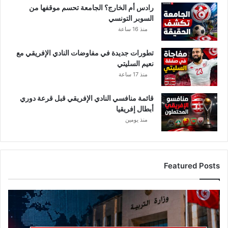
رادس أم الخارج؟ الجامعة تحسم موقفها من
ى
ا
السوبر التونسي
ا
ل
منذ 16 ساعة
ل
ح
م
ي
س
تطورات جديدة في مفاوضات النادي الإفريقي مع
ا
ت
نعيم السليتي
ة
ش
؟
منذ 17 ساعة
ف
ى
قائمة منافسي النادي الإفريقي قبل قرعة دوري
ب
أبطال إفريقيا
ع
منذ يومين
د
ت
س
م
Featured Posts
م
ه
م
ع
ب
ا
م
ج
ا
ل