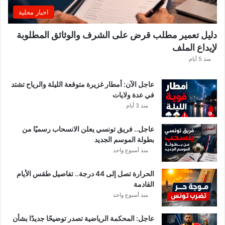
و
غً
اخبار محلية
ل
ا
ي
ه
ة
دليل تعمير مطلب قرض على الشرف والوثائق المطلوبة
ا
لإيداع الملف
مً
ا
منذ 5 أيام
عاجل الآن: أمطار غزيرة متوقعة الليلة والرياح تشتد
في عدة ولايات
منذ 3 أيام
عاجل.. فريق تونسي يعلن الانسحاب رسميًا من
بطولة الموسم الجديد
منذ أسبوع واحد
الحرارة تصل إلى 44 درجة.. تفاصيل طقس الأيام
القادمة
منذ أسبوع واحد
عاجل: المحكمة الرياضية تصدر توضيحًا جديدًا بشأن