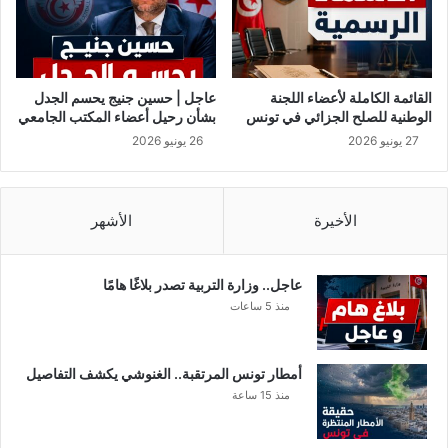
ة
ل
ث
غ
ل
ا
ا
د
ث
ر
القائمة الكاملة لأعضاء اللجنة
عاجل | حسين جنيج يحسم الجدل
ا
ت
الوطنية للصلح الجزائي في تونس
بشأن رحيل أعضاء المكتب الجامعي
ش
أ
27 يونيو 2026
26 يونيو 2026
خ
ي
ا
ق
ص
و
و
ن
الأخيرة
الأشهر
ن
ة
ق
ا
ل
ل
عاجل.. وزارة التربية تصدر بلاغًا هامًا
6
ف
منذ 5 ساعات
ا
ن
خ
ا
ر
ل
أمطار تونس المرتقبة.. الغنوشي يكشف التفاصيل
ي
ع
منذ 15 ساعة
ن
ر
ا
ب
ل
ي