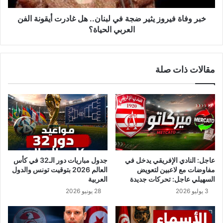
و
ي
ن
ر
خبر وفاة فيروز يثير ضجة في لبنان.. هل غادرت أيقونة الفن
:
و
العربي الحياة؟
ج
ز
ل
ي
س
ث
ة
مقالات ذات صلة
ي
خ
ر
م
ض
ر
ج
ي
ة
ة
ف
ت
ي
ن
ل
ت
ب
عاجل: النادي الإفريقي يدخل في
جدول مباريات دور الـ32 في كأس
ه
ن
مفاوضات مع لاعبين لتعويض
العالم 2026 بتوقيت تونس والدول
ي
ا
السهيلي عاجل: تحركات جديدة
العربية
ب
ن
3 يوليو 2026
28 يونيو 2026
و
.
ف
.
ا
ه