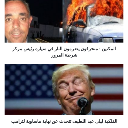
م
ك
ن
ي
ن
:
م
ن
المكنين : منحرفون يضرمون النار في سيارة رئيس مركز
ح
شرطة المرور
ر
ف
ا
و
ل
ن
ف
ي
ل
ض
ك
ر
ي
م
ة
و
ل
ن
ي
ا
ل
الفلكية ليلى عبد اللطيف تتحدث عن نهاية ماساوية لترامب
ل
ى