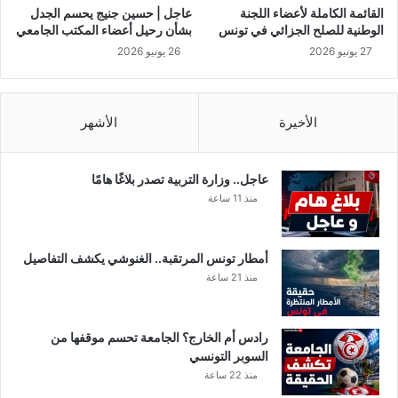
ة
م
القائمة الكاملة لأعضاء اللجنة
عاجل | حسين جنيج يحسم الجدل
ا
ا
الوطنية للصلح الجزائي في تونس
بشأن رحيل أعضاء المكتب الجامعي
ل
س
27 يونيو 2026
26 يونيو 2026
م
ا
ر
و
و
ي
ر
ة
الأخيرة
الأشهر
ل
ت
ر
عاجل.. وزارة التربية تصدر بلاغًا هامًا
ا
منذ 11 ساعة
م
ب
أمطار تونس المرتقبة.. الغنوشي يكشف التفاصيل
منذ 21 ساعة
رادس أم الخارج؟ الجامعة تحسم موقفها من
السوبر التونسي
منذ 22 ساعة