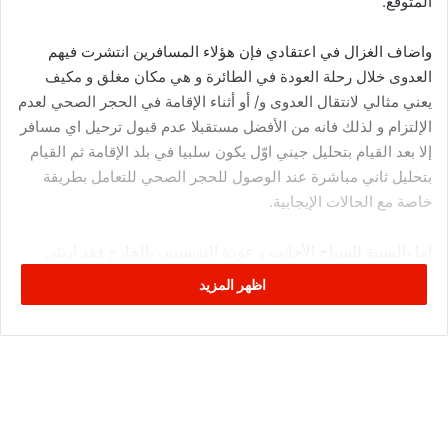
المتوقع.
واضاف الغزال في اعتقادي فإن هؤلاء المسافرين انتشرت فيهم
العدوى خلال رحلة العودة في الطائرة و هي مكان مغلق و مكيف
يعني مثالي لانتقال العدوى و/ أو أثناء الإقامة في الحجر الصحي لعدم
الإلتزام و لذلك فانه من الأفضل مستقبلا عدم قبول ترحيل اي مسافر
إلا بعد القيام بتحليل جيني اوّل يكون سلبيا في بلد الإقامة ثم القيام
بتحليل ثاني مباشرة عند الوصول للحجر الصحي للتعامل بطريقة
خاصة مع الحالات الإيجابية.
اما بالنسبة للسياح الأجانب و عودة التونسيين بالخارج فقد ارتئى
الغزال ان ن هذه الطريقة غير كافية حاليا لاصطياد كل المصابين
اظهر المزيد
نظرا للعدد الكبير من الحاملين للفيروس في الخارج و بما ان التحليل
يكون سلبيا بالخطأ عند 35% من المصابين faux négatifs فإن عدد
المصابين الذين لن نستطيع اكتشافهم سيكون كبيرا جدا عند دخول
عشرات آلاف من السياح…. ثم ان الإقامة في فضاءات الفنادق
المغلقة و المكيفة ستكون كارثية. الوضع في تحسن متواصل في
اوروبا و في بداية الانفراج في الخليج… فقط قليل من الصبر و