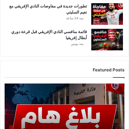
تطورات جديدة في مفاوضات النادي الإفريقي مع
نعيم السليتي
منذ 24 ساعة
قائمة منافسي النادي الإفريقي قبل قرعة دوري
أبطال إفريقيا
منذ يومين
Featured Posts
ع
ا
ج
ل
.
.
و
ز