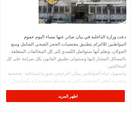
دعت وزارة الداخلية في بيان صادر عنها مساء اليوم عموم
المواطنين للالتزام بتطبيق مقتضيات الحجر الصحي الشامل ومنع
الجولان، وتعلم أنها ستواصل التّصدي إلى كل المخالفات المتعلقة
بالمسائل المشار إليها وستتولى تطبيق القانون بكل صرامة على كل
المخالفين.
ولتسهيل حياة المواطنين يمكن الترخيص بصورة إستثنائية، شخصية
وحصرية لبعض الوضعيات التي لم تشملها منصة وزارة تكنولوجيا
الإتصال والتحول الرقمي المعلن عليها صلب بلاغ وزارة الشؤون
الاجتماعية بتاريخ 29 مارس 2020 على غرار:
اظهر المزيد
المهن والحرف الصغرى وصغار التجار والتي تحتاجها المجموعة
الوطنية في هذه المرحلة “أنشطة غذائية وكل الأنشطة ذات العلاقة،
صحة، طاقة، خدمات، الفلاحين…”.
الحالات الخاصة والمتأكدة (أمر عائلي جلل، وضعية طارئة وأكيدة…).