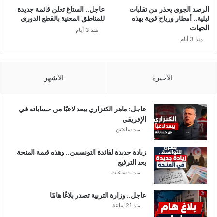
إ
الرصد الجوي يحذر من تقلبات
عاجل.. الستاغ تعلن قائمة جديدة
ل
ليلية.. أمطار ورياح قوية بهذه
للمناطق المعنية بالقطع الدوري
ى
الجهات
منذ 3 أيام
ن
منذ 3 أيام
ز
ل
ب
ا
الأخيرة
الأشهر
ل
م
ن
عاجل: ماهر الكنزاري يبعد لاعبًا من حساباته في
س
الإفريقي
ت
منذ ساعتين
ي
ر
زيادة جديدة لفائدة التونسيين.. وهذه قيمة المنحة
بعد الترفيع
منذ 6 ساعات
عاجل.. وزارة التربية تصدر بلاغًا هامًا
منذ 21 ساعة