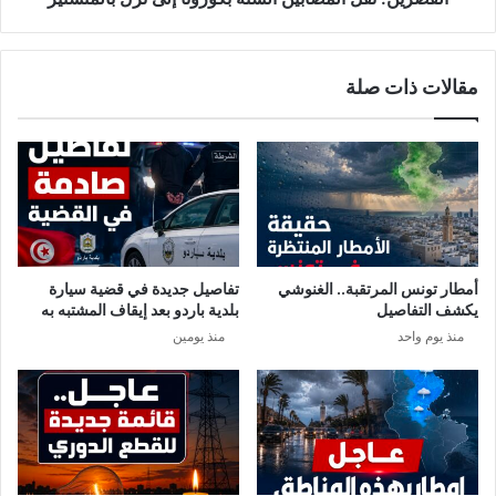
ي
ل
ة
ا
ل
مقالات ذات صلة
م
ص
ا
ب
ي
ن
ا
ل
س
أمطار تونس المرتقبة.. الغنوشي
تفاصيل جديدة في قضية سيارة
ت
يكشف التفاصيل
بلدية باردو بعد إيقاف المشتبه به
ة
منذ يوم واحد
منذ يومين
ب
ك
و
ر
و
ن
ا