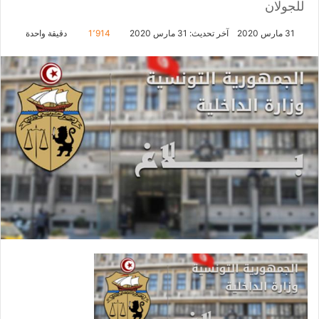
للجولان
31 مارس 2020
آخر تحديث: 31 مارس 2020
1٬914
دقيقة واحدة