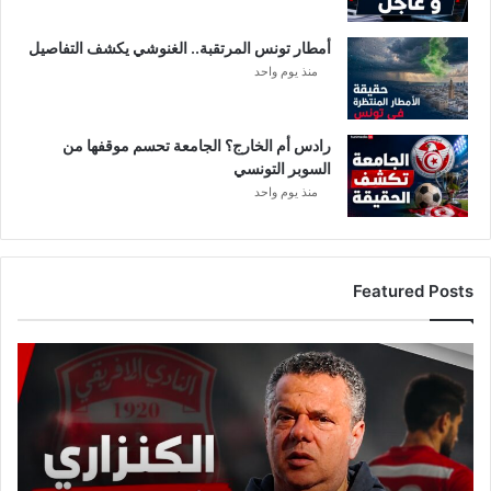
أمطار تونس المرتقبة.. الغنوشي يكشف التفاصيل
منذ يوم واحد
رادس أم الخارج؟ الجامعة تحسم موقفها من
السوبر التونسي
منذ يوم واحد
Featured Posts
ع
ا
ج
ل
:
م