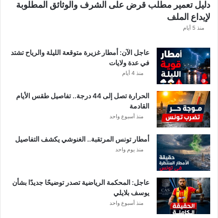
دليل تعمير مطلب قرض على الشرف والوثائق المطلوبة
ح
لإيداع الملف
س
ا
منذ 5 أيام
ب
ا
عاجل الآن: أمطار غزيرة متوقعة الليلة والرياح تشتد
ت
في عدة ولايات
ه
منذ 4 أيام
ف
ي
الحرارة تصل إلى 44 درجة.. تفاصيل طقس الأيام
ا
القادمة
ل
منذ أسبوع واحد
إ
ف
أمطار تونس المرتقبة.. الغنوشي يكشف التفاصيل
ر
منذ يوم واحد
ي
ق
ي
عاجل: المحكمة الرياضية تصدر توضيحًا جديدًا بشأن
يوسف بلايلي
منذ أسبوع واحد