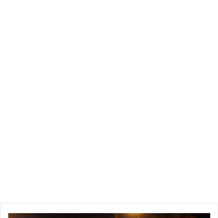
وبين هذا الرّأي وذاك، أدلى كلّ طرف بدلوه لاقتراح الحلول باستثناء
الرّئاسات الثّلاث التي واصلت سياستها الحذرة حتّى لا تتورّط وحتّى
لا يحاسبها أحد ولن تخسر قيد أنملة في موقعها السّياسيّ.
في قرطاج، اكتفى قيس سعيّد بجمع أفراد عائلته حوله خشية عليهم
من العدوى ولم تعد المنيهلة المقرّ المناسب لهم في هذه الأزمة، ولم
يكلّف نفسه إلّا بعض الحضور في مناسبات لا تغني من جوع ليفحمنا
بخطابات يراهن مستمعوها على فهم معانيها ومفرداتها.
في القصبة، كان تحرّك إلياس الفخفاخ محمودًا في الفترة السّابقة
وهو يبحث عن “التّفويض العظيم” الذي سيمكّنه من تطبيق برنامجه
السّحريّ لمقاومة كورونا. وما إن حصل عليه، حتّى خيّم الصّمت على
تحرّكاته في ظرف يحتّم وجوده وتدخّله الحاسم في عديد القضايا،
منها التّلاعب الموجود في صفقة وسعر الكمّامات، ومنها أيضًا إضفاء
الشّفافيّة على صندوق 18-18 والتّعامل بصدق ووضوح مع
المؤسّسات الإقتصاديّة التي قد يجرّ انهيارها إلى زلزال اجتماعيّ
سيعصف بكلّ مكوّنات البلاد.
وفي انتظار أن يتحمّل حكّامنا المسؤوليّة كاملة لاستحقاق وجودهم
في أعلى الهرم، سيجد المواطن نفسه مجبرًا على التّعويل على