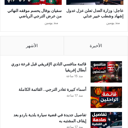
ت
ا
عاجل: وزارة العدل تعلن عزل عدول
سفيان بوفال يحسم موقفه النهائي
ل
إشهاد وشطب خبير عدلي
من عرض الترجي الرياضي
ح
منذ يومين
منذ يومين
ج
ر
ا
ل
الأخيرة
الأشهر
ص
ح
ي
قائمة منافسي النادي الإفريقي قبل قرعة دوري
و
أبطال إفريقيا
ت
منذ 15 ساعة
ه
ر
أسماء كبيرة تغادر الترجي.. القائمة الكاملة
ي
منذ 17 ساعة
ب
ا
ل
تفاصيل جديدة في قضية سيارة بلدية باردو بعد
م
إيقاف المشتبه به
ت
منذ 17 ساعة