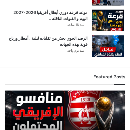
و
ر
موعد قرعة دوري أبطال أفريقيا 2026-2027
ط
اليوم و القنوات الناقلة ..
ي
ن
منذ 18 ساعة
الرصد الجوي يحذر من تقلبات ليلية.. أمطار ورياح
قوية بهذه الجهات
منذ يوم واحد
Featured Posts
ق
ا
ئ
م
ة
م
ن