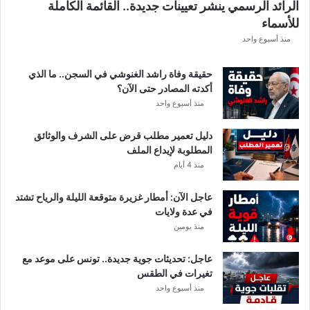
الرائد الرسمي ينشر تعيينات جديدة.. القائمة الكاملة
ق
للأسماء
ر
ع
منذ أسبوع واحد
ة
د
حقيقة وفاة راشد الغنوشي في السجن.. ما الذي
و
أكدته المصادر حتى الآن؟
ر
منذ أسبوع واحد
ي
أ
دليل تعمير مطلب قرض على الشرف والوثائق
ب
المطلوبة لإيداع الملف
ط
منذ 4 أيام
ا
ل
عاجل الآن: أمطار غزيرة متوقعة الليلة والرياح تشتد
إ
في عدة ولايات
ف
منذ يومين
ر
ي
ق
عاجل: تحديثات جوية جديدة.. تونس على موعد مع
ي
تغيرات في الطقس
ا
منذ أسبوع واحد