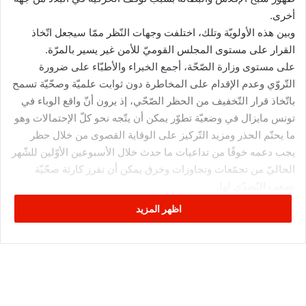
أخرى.
وبين هذه الأولويّة وتلك، اختلفت وجهات النّظر ممّا سيجعل اتّخاذ
القرار على مستوى المجلس القوميّ للأمن غير يسير بالمرّة.
على مستوى وزارة الصّحّة، أجمع الخبراء والأطبّاء على ضرورة
التّروّي وعدم الإقدام على المخاطرة دون ثوابت علميّة وصحّيّة تسمح
باتّخاذ قرار التّخفيف من الحظر الصّحّي، إذ يرون أنّ واقع الوباء في
تونس مايزال في وضعيّة تطوّر يمكن أن يتّجه نحو كلّ الإحتمالات وهو
ما يحتّم الحذر ومزيد التّركيز على الوقاية القصوى من خلال حظر
يجب دعمه خوفًا من تداعيات ما حدث خلال الأسبوعين الأوّلين للشّهر
الحاليّ من تجمّعات وتجاوزات وخرق يمكن أن تفرز كارثة صحّيّة
يصعب التّصدّي لها.
في المقابل، يأمل رجال الإقتصاد في الخروج تدريجيًّا من الحظر الذي
اظهر المزيد
زعزع استقرار الوضع الإقتصاديّ وأثّر بشكل كبير على الوضعيّة
الحاليّة للمؤسّسات، الخاصّة منها في المجال الأوّل، ومستقبل
عشرات الآلاف من العمّال والأعوان الذين قد يجدون أنفسهم
مرسّمين في قائمات البطالة رغم أنوفهم وهو ما سيمهّد لحدوث
تغييرات وتقلّبات اجتماعيّة قد تعصف بالإستقرار الحاليّ الذي يعتبر،
رغم الضّمانات الموجودة، هشًّا، فما بالكم بعد أن تهزّه أزمة كورونا.