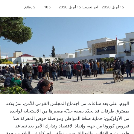
15 أبريل 2020
آخر تحديث: 15 أبريل 2020
105
2 دقائق
اليوم، على بعد ساعات من اجتماع المجلس القومي للأمن، تمرّ بلادنا
بمفترق طرقات قد يحدّد بصفة جدّيّة مصيرها من الإستجابة لواحدة
من الأولويّتين: حماية صحّة المواطن ومواصلة خوض المعركة ضدّ
فيروس كورونا من جهة، وإنقاذ الإقتصاد وتدارك الأمر بعد تصاعد
ظهور شبح الإفلاس والبطالة بسبب توقّف الحركيّة في البلاد من جهة