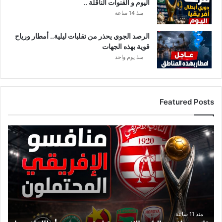
اليوم و القنوات الناقلة ..
ب
ة
منذ 14 ساعة
؟
الرصد الجوي يحذر من تقلبات ليلية.. أمطار ورياح
قوية بهذه الجهات
منذ يوم واحد
Featured Posts
ق
ا
ئ
م
ة
م
ن
ا
ف
منذ 11 ساعة