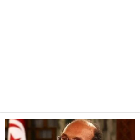
ا
ل
م