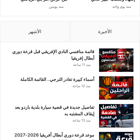
ف
منذ يوم واحد
منذ يومين
ر
ي
ق
ي
الأخيرة
الأشهر
.
.
م
قائمة منافسي النادي الإفريقي قبل قرعة دوري
ن
أبطال إفريقيا
ي
منذ 11 ساعة
ح
ر
أسماء كبيرة تغادر الترجي.. القائمة الكاملة
ك
منذ 12 ساعة
خ
ي
و
تفاصيل جديدة في قضية سيارة بلدية باردو بعد
ط
إيقاف المشتبه به
ا
منذ 13 ساعة
ل
ل
موعد قرعة دوري أبطال أفريقيا 2026-2027
ع