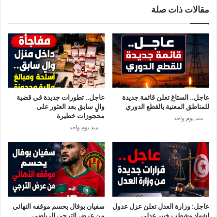
مقالات ذات صلة
ك
ي
ه
م
ا
ا
م
ل
ح
ر
م
ي
د
ا
ا
ح
ل
ي
عاجل.. الستاغ تعلن قائمة جديدة
عاجل.. تطورات جديدة في قضية
س
إ
للمناطق المعنية بالقطع الدوري
والٍ سابق بعد العثور على
ا
ل
محجوزات خطيرة
منذ يوم واحد
د
ى
منذ يوم واحد
س
ا
ل
ن
ا
د
ي
ا
ل
عاجل: وزارة العدل تعلن عزل عدول
سفيان بوفال يحسم موقفه النهائي
إ
إشهاد وشطب خبير عدلي
من عرض الترجي الرياضي