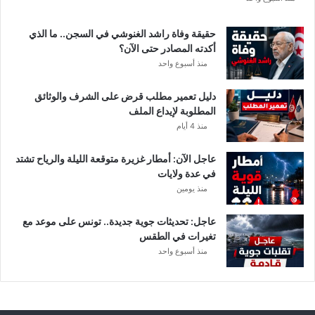
ة
د
حقيقة وفاة راشد الغنوشي في السجن.. ما الذي
و
أكدته المصادر حتى الآن؟
ر
منذ أسبوع واحد
ي
أ
دليل تعمير مطلب قرض على الشرف والوثائق
ب
المطلوبة لإيداع الملف
ط
منذ 4 أيام
ا
ل
عاجل الآن: أمطار غزيرة متوقعة الليلة والرياح تشتد
إ
في عدة ولايات
ف
منذ يومين
ر
ي
ق
عاجل: تحديثات جوية جديدة.. تونس على موعد مع
ي
تغيرات في الطقس
ا
منذ أسبوع واحد