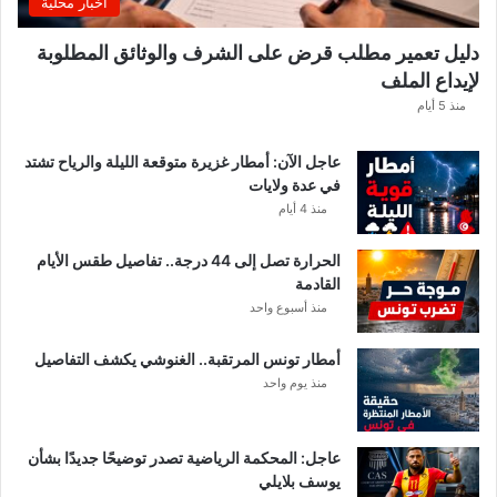
اخبار محلية
م
ن
دليل تعمير مطلب قرض على الشرف والوثائق المطلوبة
ح
لإيداع الملف
س
ا
منذ 5 أيام
ب
ا
عاجل الآن: أمطار غزيرة متوقعة الليلة والرياح تشتد
ت
في عدة ولايات
ه
منذ 4 أيام
ف
ي
الحرارة تصل إلى 44 درجة.. تفاصيل طقس الأيام
ا
القادمة
ل
منذ أسبوع واحد
إ
ف
أمطار تونس المرتقبة.. الغنوشي يكشف التفاصيل
ر
منذ يوم واحد
ي
ق
ي
عاجل: المحكمة الرياضية تصدر توضيحًا جديدًا بشأن
يوسف بلايلي