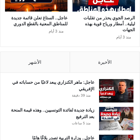
ل
و
قُ
ر
ر
و
الرصد الجوي يحذر من تقلبات
عاجل.. الستاغ تعلن قائمة جديدة
و
ن
ليلية.. أمطار ورياح قوية بهذه
للمناطق المعنية بالقطع الدوري
ض
ا
الجهات
منذ 3 أيام
ل
ت
منذ 3 أيام
ـ
ر
3
ت
أ
ف
ش
ع
الأخيرة
الأشهر
ه
إ
ر
ل
ى
عاجل: ماهر الكنزاري يبعد لاعبًا من حساباته في
1
الإفريقي
2
منذ 39 دقيقة
زيادة جديدة لفائدة التونسيين.. وهذه قيمة المنحة
بعد الترفيع
منذ 5 ساعات
عاجل.. وزارة التربية تصدر بلاغًا هامًا