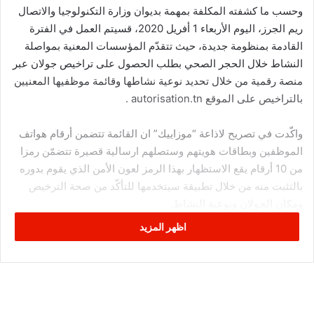
وحسب ما كشفته المكلفة بمهمة بديوان وزارة التكنولوجيا والاتصال
ريم الجرز، اليوم الأربعاء 1 أفريل 2020، قسيتم العمل في الفترة
القادمة بمنظومة جديدة، حيث تتقدّم المؤسسات المعنية بمواصلة
النشاط خلال الحجر الصحي بطلب الحصول على تراخيص جولان عبر
منصة رقمية من خلال تحديد نوعية نشاطها وقائمة موظفيها المعنيين
بالتراخيص على الموقع autorisation.tn .
واكّدت في تصريح لاذاعة “موزاييك” ان القائمة تتضمن أرقام هواتف
الموظفين وبطاقات هويتهم وستصلهم ارسالية قصيرة تتضمّن رمزا
من 10 أرقام يقع الاستظهار بهذا الرمز لعون الأمن الذي يقوم بدوره
بالتثبت منه من خلال تطبيقة سيتخدمها للتأكّد من صحة الترخيص
ومكان الجولان ونوعية النشاط.
اظهر المزيد