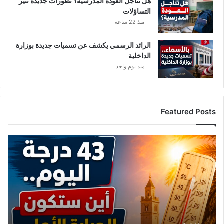
هل تتأجل العودة المدرسية؟ تطورات جديدة تثير
التساؤلات
منذ 22 ساعة
الرائد الرسمي يكشف عن تسميات جديدة بوزارة
الداخلية
منذ يوم واحد
Featured Posts
الحرارة
تصعد
من
جديد..
هذه
المناطق
الأكثر
تأثرًا