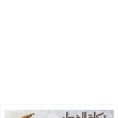
آخر
موعد