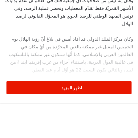
وقال إنه ليس من صلاحيات أي جمعية فلك في العالم ان تقدّم بدايات
الأشهر القمريّة فقط تقدّم المعطيات وتحضر عملية الرصد، وفي
تونس المعهد الوطني للرصد الجوي هو المخوّل القانوني لرصد
الهلال.
وكان مركز الفلك الدولي قد أفاد أمس في بلاغ أنّ رؤية الهلال يوم
الخميس المقبل غير ممكنة بالعين المجرّدة من أيّ مكان في
العالمين العربي والإسلامي، كما أنّها ستكون غير ممكنة بالتلسكوب
في غالبية الدول العربية، باستثناء أجزاء من غرب إفريقيا ابتداءً من
ليبيا، وبالتالي يكون السبت 22 هو أوّل أيام عيد الفطر.
وللتأكيد، فإن الإعلان عن موعد عيد الفطر المبارك في تونس يبقى
اظهر المزيد
من صلاحيات ومشمولات سماحة مفتي الجمهورية التونسية.