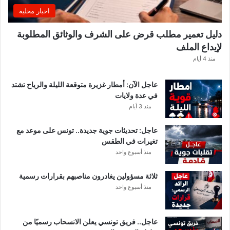
ي
اخبار محلية
ي
ك
دليل تعمير مطلب قرض على الشرف والوثائق المطلوبة
ش
لإيداع الملف
ف
ا
منذ 4 أيام
ل
ت
عاجل الآن: أمطار غزيرة متوقعة الليلة والرياح تشتد
ف
في عدة ولايات
ا
منذ 3 أيام
ص
ي
عاجل: تحديثات جوية جديدة.. تونس على موعد مع
ل
تغيرات في الطقس
منذ أسبوع واحد
ثلاثة مسؤولين يغادرون مناصبهم بقرارات رسمية
منذ أسبوع واحد
عاجل.. فريق تونسي يعلن الانسحاب رسميًا من