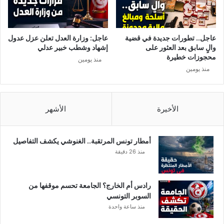
س
ا
ب
ر
و
و
ك
و
عاجل.. تطورات جديدة في قضية
عاجل: وزارة العدل تعلن عزل عدول
!
ج
والٍ سابق بعد العثور على
إشهاد وشطب خبير عدلي
و
محجوزات خطيرة
منذ يومين
ة
منذ يومين
س
ي
ا
س
الأخيرة
الأشهر
ي
ة
م
أمطار تونس المرتقبة.. الغنوشي يكشف التفاصيل
ت
منذ 26 دقيقة
و
ر
ط
رادس أم الخارج؟ الجامعة تحسم موقفها من
ة
السوبر التونسي
!
منذ ساعة واحدة
!