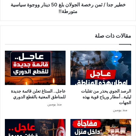
ي
م
خطير جدا / ثمن رخصة الجولان بلغ 50 دينار ووجوة سياسية
د
ن
متورطة!!
ي
ر
و
خ
إ
ص
مقالات ذات صلة
ب
ة
،
ا
ا
ل
ح
ج
ي
و
م
ل
ب
ا
ا
ن
ش
ب
الرصد الجوي يحذر من تقلبات
عاجل.. الستاغ تعلن قائمة جديدة
ر
ل
ليلية.. أمطار ورياح قوية بهذه
للمناطق المعنية بالقطع الدوري
ع
غ
الجهات
منذ يومين
ل
5
منذ يومين
ى
0
ف
د
ا
ي
ي
ن