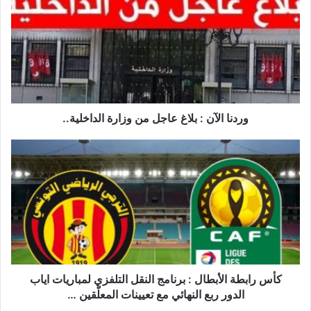
:
بلاغ
عاجل
من
وزارة
الداخلية..
وردنا الآن : بلاغ عاجل من وزارة الداخلية..
كأس
رابطة
الأبطال
:
برنامج
النقل
التلفزي
لمباريات
اياب
الدور
كأس رابطة الأبطال : برنامج النقل التلفزي لمباريات اياب
ربع
الدور ربع النهائي مع تعيينات المعلّقين …
النهائي