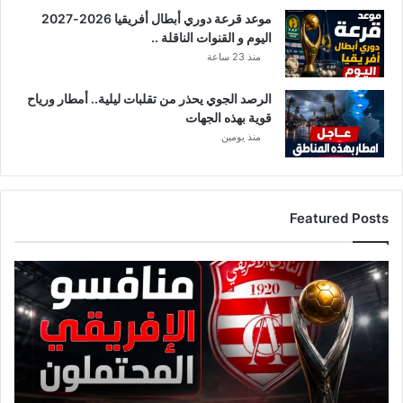
موعد قرعة دوري أبطال أفريقيا 2026-2027
اليوم و القنوات الناقلة ..
منذ 23 ساعة
الرصد الجوي يحذر من تقلبات ليلية.. أمطار ورياح
قوية بهذه الجهات
منذ يومين
Featured Posts
قائمة
منافسي
النادي
الإفريقي
قبل
قرعة
دوري
أبطال