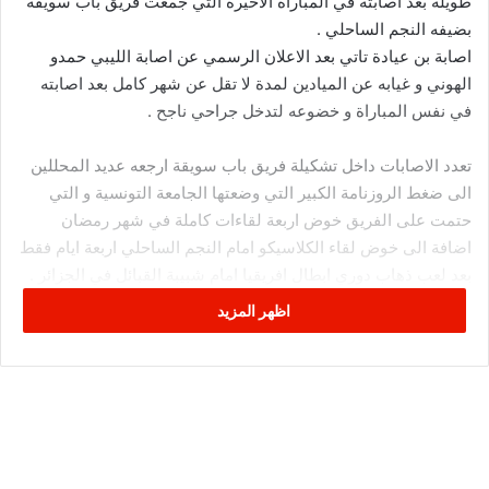
طويلة بعد اصابته في المباراة الاخيرة التي جمعت فريق باب سويقة
بضيفه النجم الساحلي .
اصابة بن عيادة تاتي بعد الاعلان الرسمي عن اصابة الليبي حمدو
الهوني و غيابه عن الميادين لمدة لا تقل عن شهر كامل بعد اصابته
في نفس المباراة و خضوعه لتدخل جراحي ناجح .
تعدد الاصابات داخل تشكيلة فريق باب سويقة ارجعه عديد المحللين
الى ضغط الروزنامة الكبير التي وضعتها الجامعة التونسية و التي
حتمت على الفريق خوض اربعة لقاءات كاملة في شهر رمضان
اضافة الى خوض لقاء الكلاسيكو امام النجم الساحلي اربعة ايام فقط
بعد لعب ذهاب دوري ابطال افريقيا امام شبيبة القبائل في الجزائر .
اظهر المزيد
ضغط الروزنامة ورط الترجي الرياضي من خلال حرمانه من ابرز
لاعبيه في فترة حساسة من الموسم مع دخول سباق البطولة امتاره
الاخيرة اضافة الى الوصول الى الادوار المتقدمة من المشاركة
الافريقية.