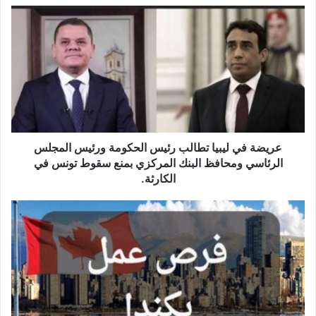
ع
ر
ي
ض
ة
ف
ي
ل
ي
ب
عريضة في ليبيا تطالب رئيس الحكومة ورئيس المجلس
ي
الرئاسي ومحافظ البنك المركزي بمنع سقوط تونس في
ا
الكارثة.
ت
ط
ك
ا
ن
ل
د
ب
ا
ر
تُ
ئ
ع
ي
لِ
س
ن