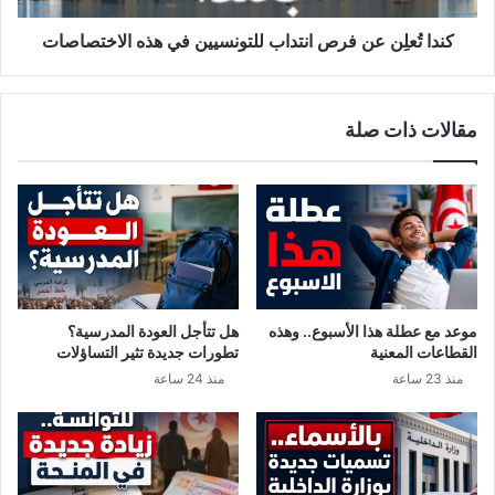
ا
ع
ل
ن
كندا تُعلِن عن فرص انتداب للتونسيين في هذه الاختصاصات
ح
ف
ك
ر
و
ص
مقالات ذات صلة
م
ا
ة
ن
و
ت
ر
د
ئ
ا
ي
ب
س
ل
ا
ل
ل
ت
موعد مع عطلة هذا الأسبوع.. وهذه
هل تتأجل العودة المدرسية؟
م
و
القطاعات المعنية
تطورات جديدة تثير التساؤلات
ج
ن
منذ 23 ساعة
منذ 24 ساعة
ل
س
س
ي
ا
ي
ل
ن
ر
ف