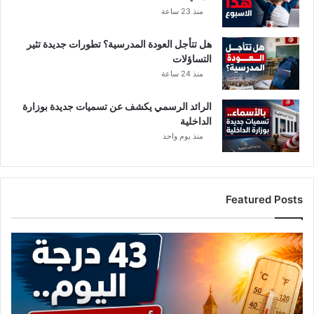
منذ 23 ساعة
ب
م
ن
هل تتأجل العودة المدرسية؟ تطورات جديدة تثير
ع
التساؤلات
س
منذ 24 ساعة
ق
و
الرائد الرسمي يكشف عن تسميات جديدة بوزارة
ط
الداخلية
ت
منذ يوم واحد
و
ن
س
ف
Featured Posts
ي
ا
ل
ا
ك
ل
ا
ح
ر
ر
ث
ا
ة
ر