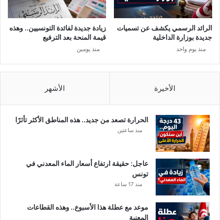
ئ
ي
ا
ه
س
ذ
الرائد الرسمي يكشف عن تسميات
زيادة جديدة لفائدة التونسيين.. وهذه
ي
ه
جديدة بوزارة الداخلية
قيمة المنحة بعد الترفيع
و
ا
منذ يوم واحد
منذ يومين
م
ل
ح
ا
ا
خ
ف
ت
الأخيرة
الأشهر
ظ
ص
ا
ا
ل
ص
الحرارة تصعد من جديد.. هذه المناطق الأكثر تأثرًا
ب
ا
منذ ساعتين
ن
ت
ك
ا
عاجل: حقيقة ارتفاع أسعار الماء المعدني في
ل
تونس
م
منذ 17 ساعة
ر
ك
موعد مع عطلة هذا الأسبوع.. وهذه القطاعات
ز
المعنية
ي