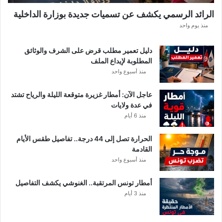
ط
الرائد الرسمي يكشف عن تسميات جديدة بوزارة الداخلية
ق
منذ يوم واحد
ا
ل
أ
دليل تعمير مطلب قرض على الشرف والوثائق
ك
المطلوبة لإيداع الملف
ث
منذ أسبوع واحد
ر
ت
عاجل الآن: أمطار غزيرة متوقعة الليلة والرياح تشتد
أ
في عدة ولايات
ث
منذ 6 أيام
رً
ا
الحرارة تصل إلى 44 درجة.. تفاصيل طقس الأيام
القادمة
منذ أسبوع واحد
أمطار تونس المرتقبة.. الغنوشي يكشف التفاصيل
منذ 3 أيام