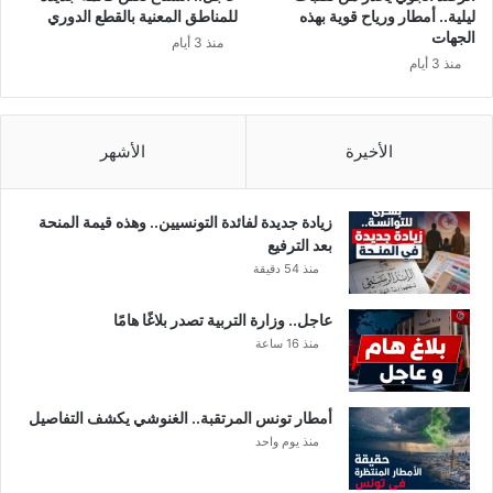
ر
ق
ليلية.. أمطار ورياح قوية بهذه
للمناطق المعنية بالقطع الدوري
ف
رّ
الجهات
منذ 3 أيام
ض
ر
منذ 3 أيام
و
ب
ت
خ
ح
ص
ت
و
الأخيرة
الأشهر
ج
ص
ا
ل
زيادة جديدة لفائدة التونسيين.. وهذه قيمة المنحة
م
بعد الترفيع
ق
منذ 54 دقيقة
ا
ه
عاجل.. وزارة التربية تصدر بلاغًا هامًا
ي
منذ 16 ساعة
و
ا
ل
أمطار تونس المرتقبة.. الغنوشي يكشف التفاصيل
م
منذ يوم واحد
ط
ا