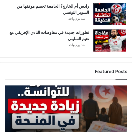
ع
رادس أم الخارج؟ الجامعة تحسم موقفها من
م
السوبر التونسي
منذ يوم واحد
تطورات جديدة في مفاوضات النادي الإفريقي مع
نعيم السليتي
منذ يوم واحد
Featured Posts
ز
ي
ا
د
ة
ج
د
ي