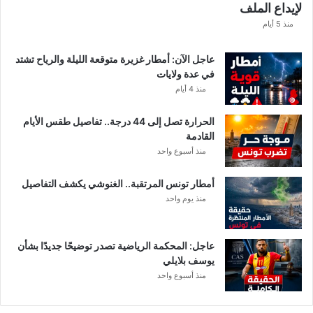
لإيداع الملف
ذ
ه
منذ 5 أيام
ق
ي
عاجل الآن: أمطار غزيرة متوقعة الليلة والرياح تشتد
م
في عدة ولايات
ة
منذ 4 أيام
ا
ل
الحرارة تصل إلى 44 درجة.. تفاصيل طقس الأيام
م
القادمة
ن
منذ أسبوع واحد
ح
ة
أمطار تونس المرتقبة.. الغنوشي يكشف التفاصيل
ب
منذ يوم واحد
ع
د
ا
ل
عاجل: المحكمة الرياضية تصدر توضيحًا جديدًا بشأن
ت
يوسف بلايلي
ر
منذ أسبوع واحد
ف
ي