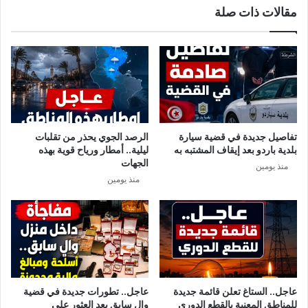
مقالات ذات صلة
ة
ل
ب
ح
ك
ج
و
ر
ر
و
و
ا
ن
ل
ا
ح
ف
ي
تفاصيل جديدة في قضية سيارة
الرصد الجوي يحذر من تقلبات
ي
ا
بلدية باردو بعد إيقاف المشتبه به
ليلية.. أمطار ورياح قوية بهذه
2
ة
الجهات
منذ يومين
4
ل
منذ يومين
س
ن
ا
ت
ع
ع
ة
و
د
إ
ل
ى
عاجل.. الستاغ تعلن قائمة جديدة
عاجل.. تطورات جديدة في قضية
ن
للمناطق المعنية بالقطع الدوري
والٍ سابق بعد العثور على