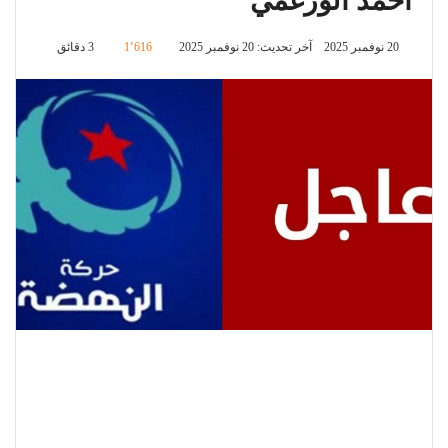
أحمد الورغمي
20 نوفمبر 2025
آخر تحديث: 20 نوفمبر 2025
1٬616
3 دقائق