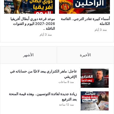
ق
ا
ط
ن
.
ي
.
يُ
أسماء كبيرة تغادر الترجي.. القائمة
موعد قرعة دوري أبطال أفريقيا
و
ح
الكاملة
2026-2027 اليوم و القنوات
ه
ا
الناقلة ..
منذ 3 أيام
ذ
ل
منذ 3 أيام
ه
ل
ا
ل
ل
د
ت
ا
الأخيرة
الأشهر
و
ئ
ا
ر
ر
ة
عاجل: ماهر الكنزاري يبعد لاعبًا من حساباته في
ي
ا
الإفريقي
خ
ل
منذ 8 ساعات
ا
ج
ل
ن
زيادة جديدة لفائدة التونسيين.. وهذه قيمة المنحة
ن
ا
بعد الترفيع
ه
ئ
منذ 12 ساعة
ا
ي
ئ
ة