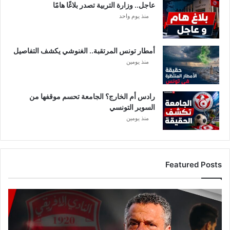
عاجل.. وزارة التربية تصدر بلاغًا هامًا
ي
منذ يوم واحد
ة
ا
ل
أمطار تونس المرتقبة.. الغنوشي يكشف التفاصيل
م
ح
منذ يومين
ت
م
ل
رادس أم الخارج؟ الجامعة تحسم موقفها من
ة
السوبر التونسي
ف
منذ يومين
ي
ت
و
ن
Featured Posts
س
ع
ا
ج
ل