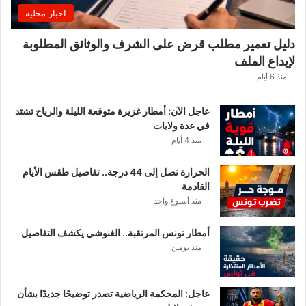
ا
اخبار محلية
م
ن
دليل تعمير مطلب قرض على الشرف والوثائق المطلوبة
ح
لإيداع الملف
س
ا
منذ 6 أيام
ب
ا
عاجل الآن: أمطار غزيرة متوقعة الليلة والرياح تشتد
ت
في عدة ولايات
ه
منذ 4 أيام
ف
ي
الحرارة تصل إلى 44 درجة.. تفاصيل طقس الأيام
ا
القادمة
ل
منذ أسبوع واحد
إ
ف
أمطار تونس المرتقبة.. الغنوشي يكشف التفاصيل
ر
منذ يومين
ي
ق
ي
عاجل: المحكمة الرياضية تصدر توضيحًا جديدًا بشأن