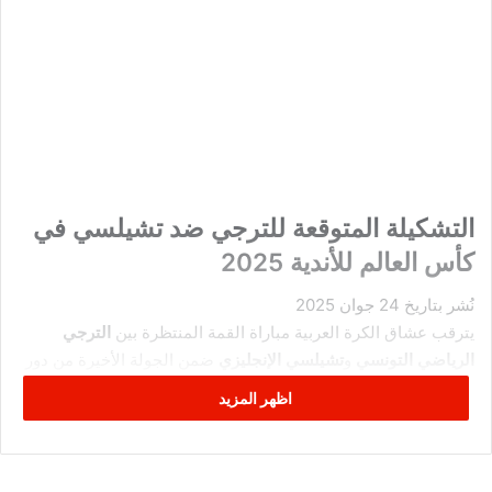
التشكيلة المتوقعة للترجي ضد تشيلسي في
كأس العالم للأندية 2025
نُشر بتاريخ 24 جوان 2025
يترقب عشاق الكرة العربية مباراة القمة المنتظرة بين
الترجي
الرياضي التونسي
و
تشيلسي الإنجليزي
ضمن الجولة الأخيرة من دور
المجموعات لكأس العالم للأندية 2025، والتي تُقام بالولايات
اظهر المزيد
المتحدة الأمريكية. ويدخل الفريقان هذه المواجهة بتركيبة فنية
مختلفة، حيث يسعى كل منهما لتحقيق نتيجة إيجابية تُعزز من موقعه
في الترتيب.