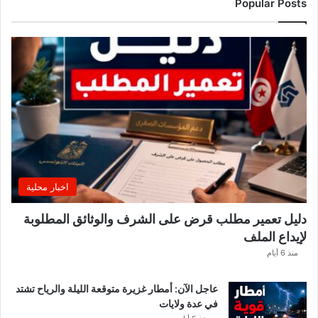
Popular Posts
ل
أ
س
ب
و
ع
.
.
و
ه
ذ
ه
اخبار محلية
ا
ل
دليل تعمير مطلب قرض على الشرف والوثائق المطلوبة
ق
لإيداع الملف
ط
ا
منذ 6 أيام
ع
ا
عاجل الآن: أمطار غزيرة متوقعة الليلة والرياح تشتد
ت
في عدة ولايات
ا