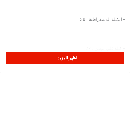
– الكتلة الديمقراطية : 39
– كتلة قلب تونس : 27
اظهر المزيد
– كتلة ائتلاف الكرامة : 19
– كتلة الحزب الدستوري الحر : 16