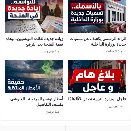
ت
ق
و
ب
ر
ل
ي
و
ا
ز
ل
ي
الرائد الرسمي يكشف عن تسميات
زيادة جديدة لفائدة التونسيين.. وهذه
ح
ر
جديدة بوزارة الداخلية
قيمة المنحة بعد الترفيع
ر
ا
منذ 9 ساعات
منذ يوم واحد
ح
ل
و
د
ل
ف
ل
ا
ي
ع
ب
ا
ي
ل
ا
و
عاجل.. وزارة التربية تصدر بلاغًا هامًا
أمطار تونس المرتقبة.. الغنوشي
ط
يكشف التفاصيل
منذ يومين
ن
منذ يومين
ي