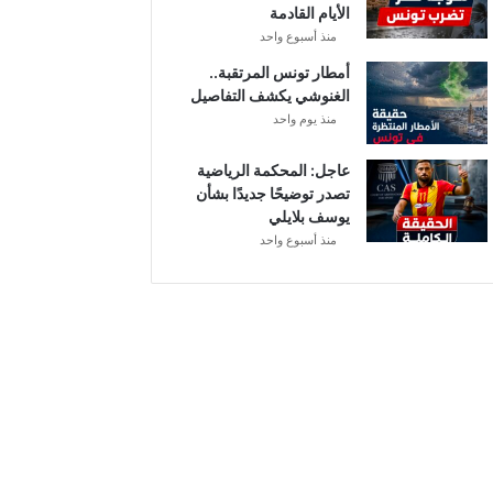
الأيام القادمة
ا
منذ أسبوع واحد
ل
إ
أمطار تونس المرتقبة..
ف
الغنوشي يكشف التفاصيل
ر
منذ يوم واحد
ي
ق
عاجل: المحكمة الرياضية
ي
تصدر توضيحًا جديدًا بشأن
يوسف بلايلي
منذ أسبوع واحد