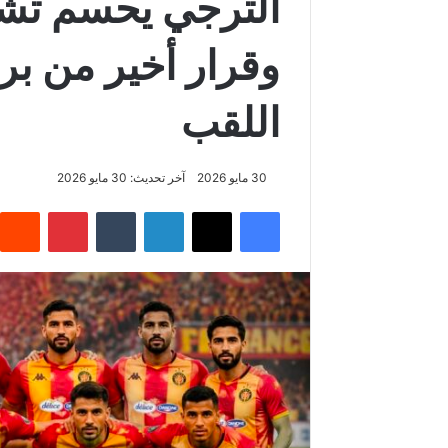
الترجي يحسم تشكي
وقرار أخير من بر
اللقب
30 مايو 2026
آخر تحديث: 30 مايو 2026
فيسبوك
‫X
لينكدإن
‏Tumblr
بينتيريست