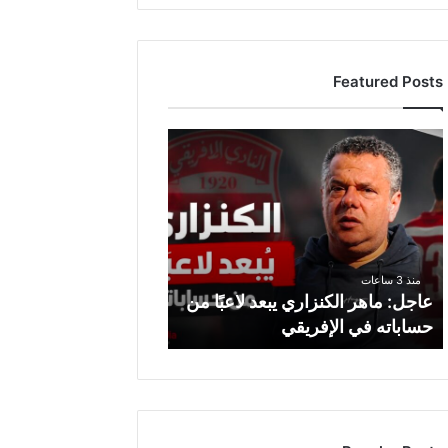
Featured Posts
ع
ا
ج
ل
:
م
ا
منذ 3 ساعات
ه
عاجل: ماهر الكنزاري يبعد لاعبًا من
ر
حساباته في الإفريقي
ا
ل
ك
ن
ز
ا