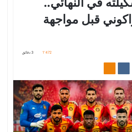
لته في النهائي..
اكوني قبل مواجهة
1٬472
3 دقائق
‏Reddit
‏VKontakte
Odnoklassniki