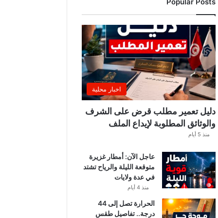
Popular Posts
ر
ي
ي
ب
ع
د
ل
ا
ع
اخبار محلية
بً
ا
دليل تعمير مطلب قرض على الشرف
م
والوثائق المطلوبة لإيداع الملف
ن
منذ 5 أيام
ح
س
عاجل الآن: أمطار غزيرة
ا
متوقعة الليلة والرياح تشتد
ب
في عدة ولايات
ا
ت
منذ 4 أيام
ه
الحرارة تصل إلى 44
ف
درجة.. تفاصيل طقس
ي